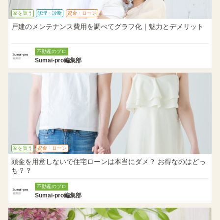
家を買う
修理・診断
資金・ローン
戸建のメンテナンス費用を調べてグラフ化｜魅力とデメリット
不動産のプロ
Sumai-pro編集部
家を買う
資金・ローン
頭金を用意しないで住宅ローンは本当にダメ？ お得なのはどっ
ち？？
不動産のプロ
Sumai-pro編集部