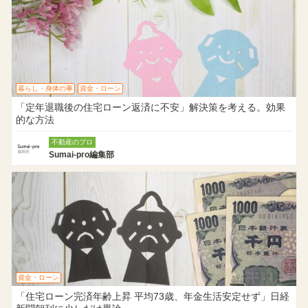
暮らし・身体の事
資金・ローン
「定年退職後の住宅ローン返済に不安」解決策を考える。効果
的な方法
不動産のプロ
Sumai-pro編集部
資金・ローン
「住宅ローン完済年齢上昇 平均73歳、年金生活安定せず」日経