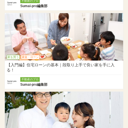
不動産のプロ
Sumai-pro編集部
家を買う
資金・ローン
【入門編】住宅ローンの基本｜段取り上手で良い家を手に入
る！
不動産のプロ
Sumai-pro編集部