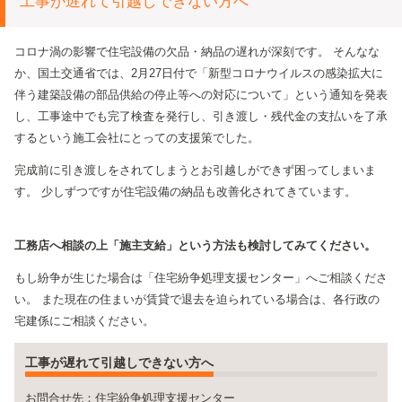
工事が遅れて引越しできない方へ
コロナ渦の影響で住宅設備の欠品・納品の遅れが深刻です。
そんなな
か、国土交通省では、2月27日付で「新型コロナウイルスの感染拡大に
伴う建築設備の部品供給の停止等への対応について」という通知を発表
し、工事途中でも完了検査を発行し、引き渡し・残代金の支払いを了承
するという施工会社にとっての支援策でした。
完成前に引き渡しをされてしまうとお引越しができず困ってしまいま
す。
少しずつですが住宅設備の納品も改善化されてきています。
工務店へ相談の上「施主支給」という方法も検討してみてください。
もし紛争が生じた場合は「住宅紛争処理支援センター」へご相談くださ
い。
また現在の住まいが賃貸で退去を迫られている場合は、各行政の
宅建係にご相談ください。
工事が遅れて引越しできない方へ
お問合せ先：住宅紛争処理支援センター