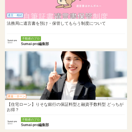
遺言・相続
法務局に遺言書を預け・保管してもらう制度について
不動産のプロ
Sumai-pro編集部
資金・ローン
【住宅ローン】りそな銀行の保証料型と融資手数料型 どっちが
お得？
不動産のプロ
Sumai-pro編集部