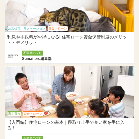
注文住宅・リノベーション
資金・ローン
利息や手数料がお得になる! 住宅ローン資金保管制度のメリッ
ト・デメリット
不動産のプロ
Sumai-pro編集部
家を買う
資金・ローン
【入門編】住宅ローンの基本｜段取り上手で良い家を手に入
る！
不動産のプロ