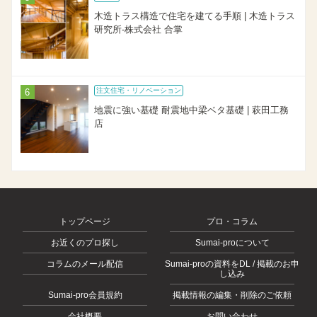
木造トラス構造で住宅を建てる手順 | 木造トラス
研究所-株式会社 合掌
注文住宅・リノベーション
地震に強い基礎 耐震地中梁ベタ基礎 | 萩田工務
店
トップページ
プロ・コラム
お近くのプロ探し
Sumai-proについて
コラムのメール配信
Sumai-proの資料をDL / 掲載のお申
し込み
Sumai-pro会員規約
掲載情報の編集・削除のご依頼
会社概要
お問い合わせ