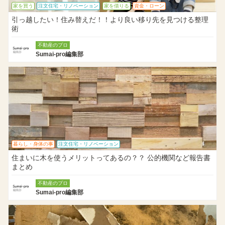
家を買う
注文住宅・リノベーション
家を借りる
資金・ローン
引っ越したい！住み替えだ！！より良い移り先を見つける整理
術
不動産のプロ
Sumai-pro編集部
暮らし・身体の事
注文住宅・リノベーション
住まいに木を使うメリットってあるの？？ 公的機関など報告書
まとめ
不動産のプロ
Sumai-pro編集部