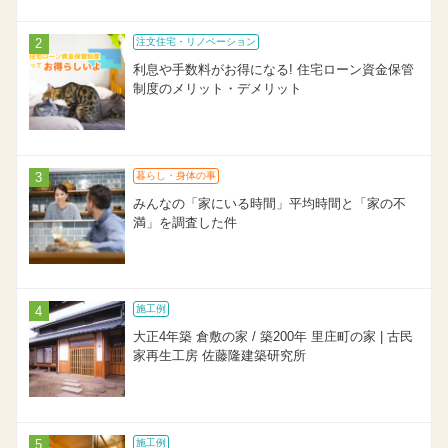
注文住宅・リノベーション
利息や手数料がお得になる! 住宅ローン資金保管
制度のメリット・デメリット
暮らし・身体の事
みんなの「家にいる時間」平均時間と「家の不
満」を調査した件
施工例
大正4年築 倉敷の家 / 築200年 里庄町の家 | 古民
家再生工房 佐藤隆建築研究所
施工例