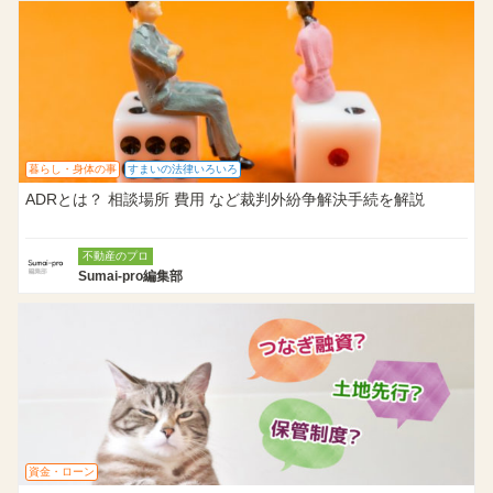
暮らし・身体の事
すまいの法律いろいろ
ADRとは？ 相談場所 費用 など裁判外紛争解決手続を解説
不動産のプロ
Sumai-pro編集部
資金・ローン