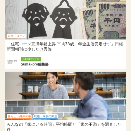
資金・ローン
「住宅ローン完済年齢上昇 平均73歳、年金生活安定せず」日経
新聞朝刊に少しだけ異論
不動産のプロ
Sumai-pro編集部
暮らし・身体の事
離婚・家族の問題
みんなの「家にいる時間」平均時間と「家の不満」を調査した
件