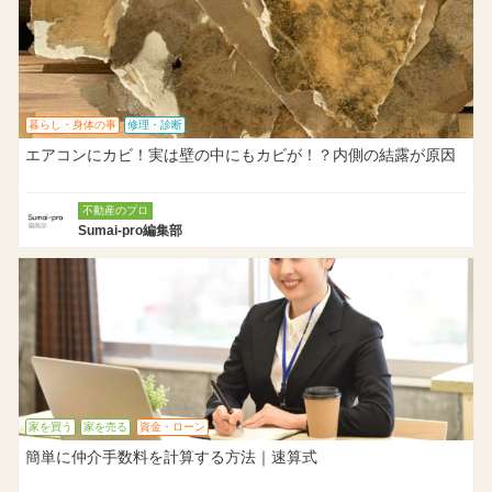
暮らし・身体の事
修理・診断
エアコンにカビ！実は壁の中にもカビが！？内側の結露が原因
不動産のプロ
Sumai-pro編集部
家を買う
家を売る
資金・ローン
簡単に仲介手数料を計算する方法｜速算式