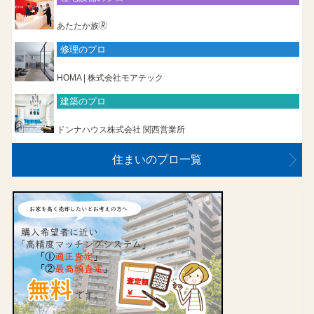
あたたか族🄬
修理のプロ
HOMA | 株式会社モアテック
建築のプロ
ドンナハウス株式会社 関西営業所
住まいのプロ一覧