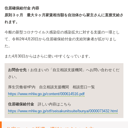
住居確保給付金 内容
原則３ヶ月 最大９ヶ月家賃相当額を自治体から家主さんに直接支給さ
れます。
今般の新型コロナウイルス感染症の感染拡大に対する支援の一環とし
て、令和2年4月20日から住居確保給付金の支給対象者が拡がりまし
た。
また4月30日からはさらに使いやすくなっています。
お問合せ先：
お住まいの「自立相談支援機関」へお問い合わせくだ
さい。
厚生労働省HP内 自立相談支援機関 相談窓口一覧
https://www.mhlw.go.jp/content/000614516.pdf
住居確保給付金
詳しい内容はこちら
https://www.mhlw.go.jp/stf/seisakunitsuite/bunya/0000073432.html