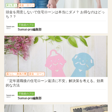
家を買う
資金・ローン
頭金を用意しないで住宅ローンは本当にダメ？ お得なのはどっ
ち？？
不動産のプロ
Sumai-pro編集部
暮らし・身体の事
資金・ローン
「定年退職後の住宅ローン返済に不安」解決策を考える。効果
的な方法
不動産のプロ
Sumai-pro編集部