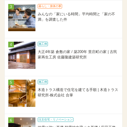
暮らし・身体の事
みんなの「家にいる時間」平均時間と「家の不
満」を調査した件
施工例
大正4年築 倉敷の家 / 築200年 里庄町の家 | 古民
家再生工房 佐藤隆建築研究所
施工例
木造トラス構造で住宅を建てる手順 | 木造トラス
研究所-株式会社 合掌
注文住宅・リノベーション