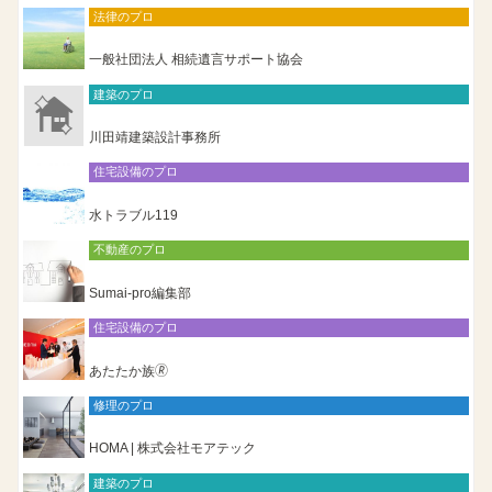
法律のプロ
一般社団法人 相続遺言サポート協会
建築のプロ
川田靖建築設計事務所
住宅設備のプロ
水トラブル119
不動産のプロ
Sumai-pro編集部
住宅設備のプロ
あたたか族🄬
修理のプロ
HOMA | 株式会社モアテック
建築のプロ