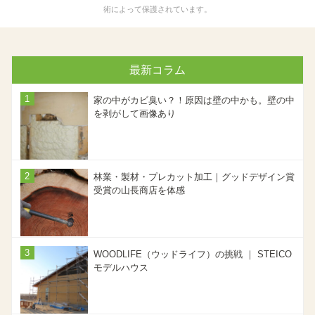
ー
術によって保護されています。
ザ
ー
名
最新コラム
を
入
家の中がカビ臭い？！原因は壁の中かも。壁の中
力
を剥がして画像あり
し
て
く
だ
林業・製材・プレカット加工｜グッドデザイン賞
受賞の山長商店を体感
さ
い
。
WOODLIFE（ウッドライフ）の挑戦 ｜ STEICO
モデルハウス