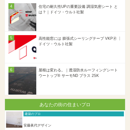
住宅の耐久性UPの重要設備 調湿気密シート と
は？｜ドイツ・ウルト社製
高性能窓には 膨張式シーリングテープ VKP🄬 ｜
ドイツ・ウルト社製
屋根は変わる。｜透湿防水ルーフィングシート
ウートップ® サーモND プラス 2SK
あなたの街の住まいプロ
建築のプロ
安藤眞代デザイン