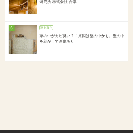
研究所-株式会社 合掌
家を買う
家の中がカビ臭い？！原因は壁の中かも。壁の中
を剥がして画像あり