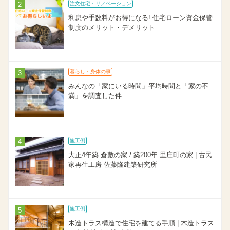
注文住宅・リノベーション
利息や手数料がお得になる! 住宅ローン資金保管
制度のメリット・デメリット
暮らし・身体の事
みんなの「家にいる時間」平均時間と「家の不
満」を調査した件
施工例
大正4年築 倉敷の家 / 築200年 里庄町の家 | 古民
家再生工房 佐藤隆建築研究所
施工例
木造トラス構造で住宅を建てる手順 | 木造トラス