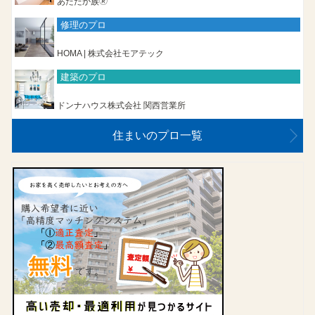
あたたか族🄬
修理のプロ
HOMA | 株式会社モアテック
建築のプロ
ドンナハウス株式会社 関西営業所
住まいのプロ一覧