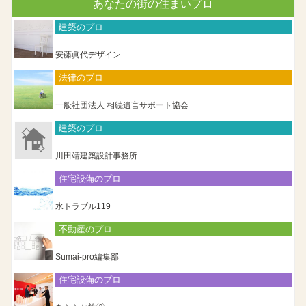
あなたの街の住まいプロ
建築のプロ
安藤眞代デザイン
法律のプロ
一般社団法人 相続遺言サポート協会
建築のプロ
川田靖建築設計事務所
住宅設備のプロ
水トラブル119
不動産のプロ
Sumai-pro編集部
住宅設備のプロ