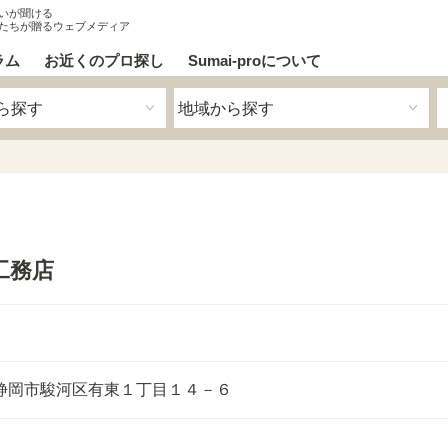
いが聞ける
たちが贈るウェブメディア
ラム
お近くのプロ探し
Sumai-proについて
工務店
静岡市駿河区有東１丁目１４－６