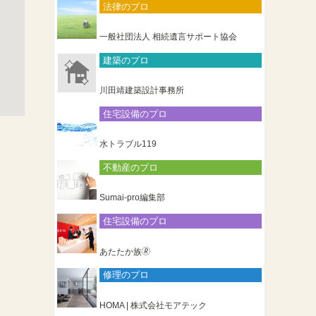
法律のプロ
一般社団法人 相続遺言サポート協会
建築のプロ
川田靖建築設計事務所
住宅設備のプロ
水トラブル119
不動産のプロ
Sumai-pro編集部
住宅設備のプロ
あたたか族🄬
修理のプロ
HOMA | 株式会社モアテック