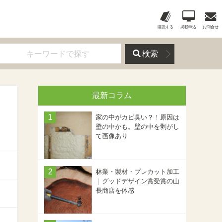
購読する
掲載申込
お問合せ
検索
最新コラム
家の中がカビ臭い？！原因は
壁の中かも。壁の中を剥がし
て画像あり
林業・製材・プレカット加工
｜グッドデザイン賞受賞の山
長商店を体感