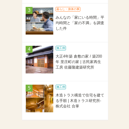
暮らし・身体の事
みんなの「家にいる時間」平
均時間と「家の不満」を調査
した件
施工例
大正4年築 倉敷の家 / 築200
年 里庄町の家 | 古民家再生
工房 佐藤隆建築研究所
施工例
木造トラス構造で住宅を建て
る手順 | 木造トラス研究所-
株式会社 合掌