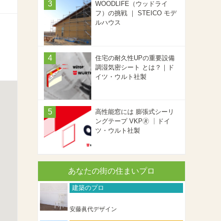
WOODLIFE（ウッドライ
フ）の挑戦 ｜ STEICO モデ
ルハウス
住宅の耐久性UPの重要設備
調湿気密シート とは？｜ド
イツ・ウルト社製
高性能窓には 膨張式シーリ
ングテープ VKP🄬 ｜ドイ
ツ・ウルト社製
あなたの街の住まいプロ
建築のプロ
安藤眞代デザイン