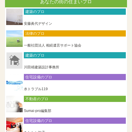
あなたの街の住まいプロ
建築のプロ
安藤眞代デザイン
法律のプロ
一般社団法人 相続遺言サポート協会
建築のプロ
川田靖建築設計事務所
住宅設備のプロ
水トラブル119
不動産のプロ
Sumai-pro編集部
住宅設備のプロ