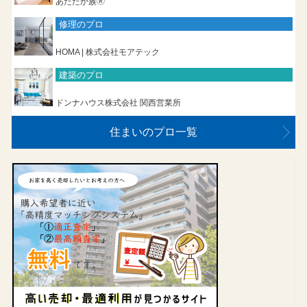
あたたか族🄬
修理のプロ
HOMA | 株式会社モアテック
建築のプロ
ドンナハウス株式会社 関西営業所
住まいのプロ一覧