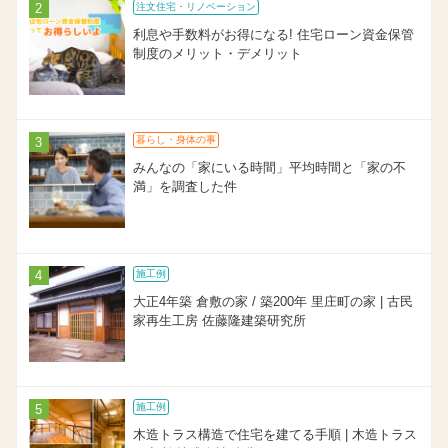
注文住宅・リノベーション
利息や手数料がお得になる! 住宅ローン資金保管
制度のメリット・デメリット
暮らし・身体の事
みんなの「家にいる時間」平均時間と「家の不
満」を調査した件
施工例
大正4年築 倉敷の家 / 築200年 里庄町の家 | 古民
家再生工房 佐藤隆建築研究所
施工例
木造トラス構造で住宅を建てる手順 | 木造トラス