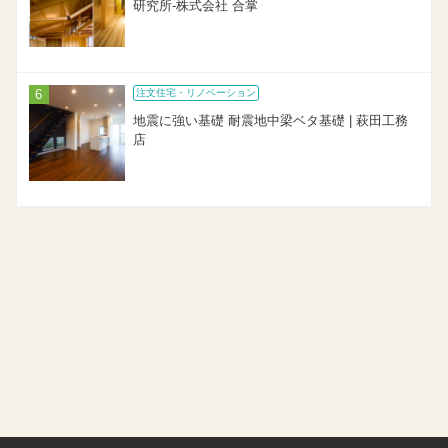
研究所-株式会社 合掌
注文住宅・リノベーション
地震に強い基礎 耐震地中梁ベタ基礎 | 萩田工務
店