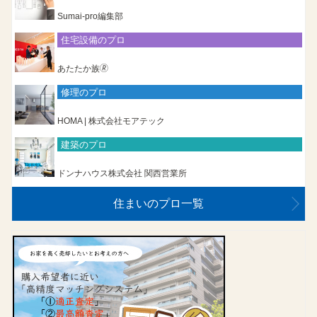
Sumai-pro編集部
住宅設備のプロ
あたたか族🄬
修理のプロ
HOMA | 株式会社モアテック
建築のプロ
ドンナハウス株式会社 関西営業所
住まいのプロ一覧