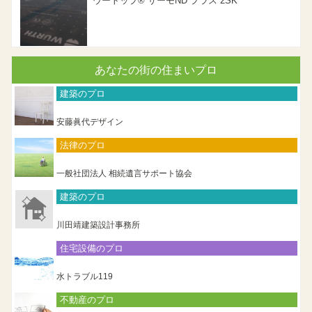
ウートップ® サーモND プラス 2SK
あなたの街の住まいプロ
建築のプロ
安藤眞代デザイン
法律のプロ
一般社団法人 相続遺言サポート協会
建築のプロ
川田靖建築設計事務所
住宅設備のプロ
水トラブル119
不動産のプロ