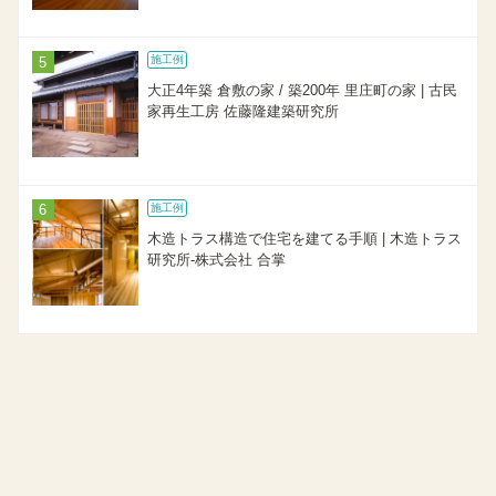
施工例
大正4年築 倉敷の家 / 築200年 里庄町の家 | 古民
家再生工房 佐藤隆建築研究所
施工例
木造トラス構造で住宅を建てる手順 | 木造トラス
研究所-株式会社 合掌