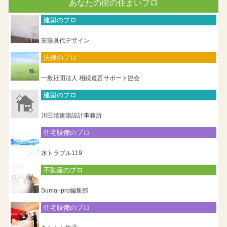
あなたの街の住まいプロ
建築のプロ
安藤眞代デザイン
法律のプロ
一般社団法人 相続遺言サポート協会
建築のプロ
川田靖建築設計事務所
住宅設備のプロ
水トラブル119
不動産のプロ
Sumai-pro編集部
住宅設備のプロ