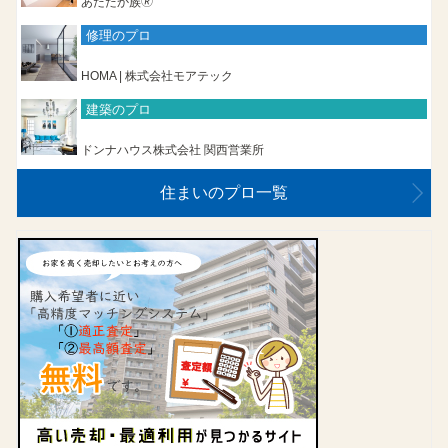
あたたか族🄬
修理のプロ
HOMA | 株式会社モアテック
建築のプロ
ドンナハウス株式会社 関西営業所
住まいのプロ一覧