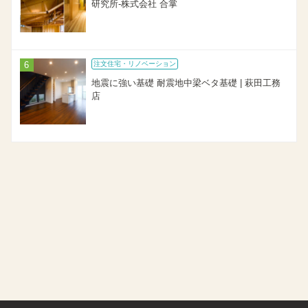
研究所-株式会社 合掌
注文住宅・リノベーション
地震に強い基礎 耐震地中梁ベタ基礎 | 萩田工務
店