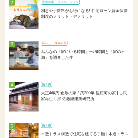
注文住宅・リノベーション
利息や手数料がお得になる! 住宅ローン資金保管
制度のメリット・デメリット
暮らし・身体の事
みんなの「家にいる時間」平均時間と「家の不
満」を調査した件
施工例
大正4年築 倉敷の家 / 築200年 里庄町の家 | 古民
家再生工房 佐藤隆建築研究所
施工例
木造トラス構造で住宅を建てる手順 | 木造トラス