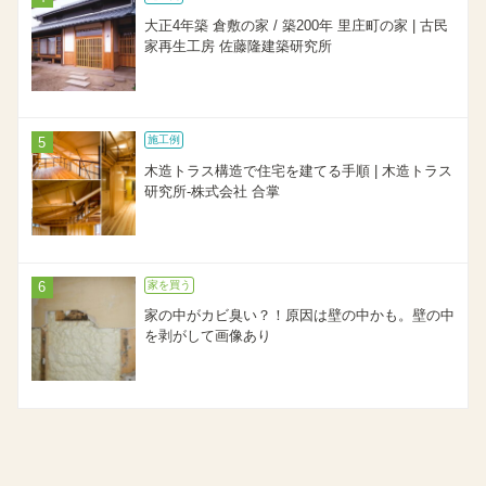
大正4年築 倉敷の家 / 築200年 里庄町の家 | 古民
家再生工房 佐藤隆建築研究所
施工例
木造トラス構造で住宅を建てる手順 | 木造トラス
研究所-株式会社 合掌
家を買う
家の中がカビ臭い？！原因は壁の中かも。壁の中
を剥がして画像あり