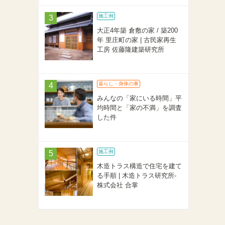
施工例
大正4年築 倉敷の家 / 築200
年 里庄町の家 | 古民家再生
工房 佐藤隆建築研究所
暮らし・身体の事
みんなの「家にいる時間」平
均時間と「家の不満」を調査
した件
施工例
木造トラス構造で住宅を建て
る手順 | 木造トラス研究所-
株式会社 合掌