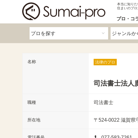
本当に知りた
住まいのプロ
プロ・コ
名称
法律のプロ
司法書士法人廣
職種
司法書士
所在地
〒524-0022
滋賀県
電話番号
077-583-7261