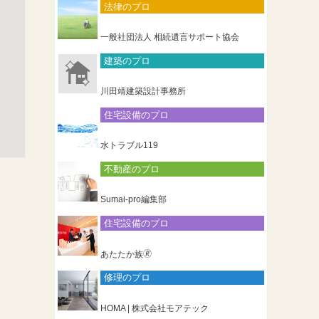
法律のプロ
一般社団法人 相続遺言サポート協会
建築のプロ
川田靖建築設計事務所
住宅設備のプロ
水トラブル119
不動産のプロ
Sumai-pro編集部
住宅設備のプロ
あたたか族🄬
修理のプロ
HOMA | 株式会社モアテック