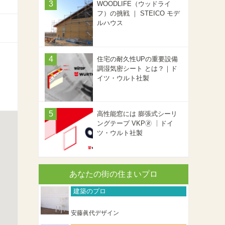
WOODLIFE（ウッドライ
フ）の挑戦 ｜ STEICO モデ
ルハウス
住宅の耐久性UPの重要設備
調湿気密シート とは？｜ド
イツ・ウルト社製
高性能窓には 膨張式シーリ
ングテープ VKP🄬 ｜ドイ
ツ・ウルト社製
あなたの街の住まいプロ
建築のプロ
安藤眞代デザイン