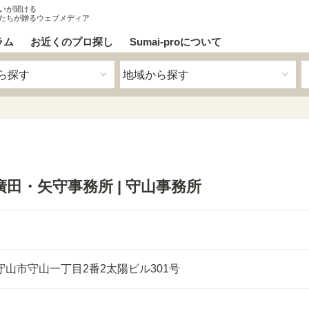
いが聞ける
たちが贈るウェブメディア
ラム
お近くのプロ探し
Sumai-proについて
田・矢守事務所 | 守山事務所
守山市守山一丁目2番2
太陽ビル301号