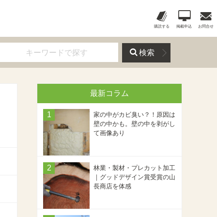
購読する
掲載申込
お問合せ
検索
最新コラム
家の中がカビ臭い？！原因は
壁の中かも。壁の中を剥がし
て画像あり
林業・製材・プレカット加工
｜グッドデザイン賞受賞の山
長商店を体感