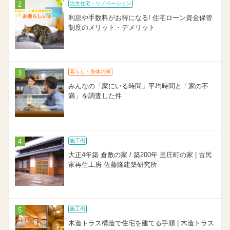
注文住宅・リノベーション
利息や手数料がお得になる! 住宅ローン資金保管
制度のメリット・デメリット
暮らし・身体の事
みんなの「家にいる時間」平均時間と「家の不
満」を調査した件
施工例
大正4年築 倉敷の家 / 築200年 里庄町の家 | 古民
家再生工房 佐藤隆建築研究所
施工例
木造トラス構造で住宅を建てる手順 | 木造トラス