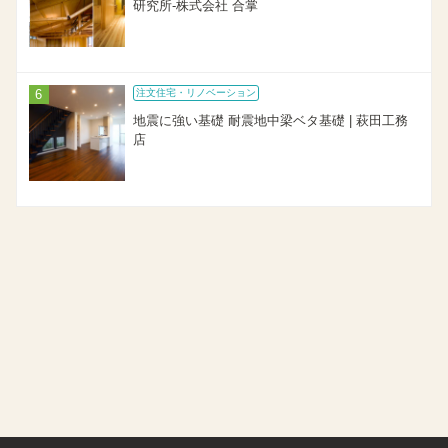
研究所-株式会社 合掌
注文住宅・リノベーション
地震に強い基礎 耐震地中梁ベタ基礎 | 萩田工務
店