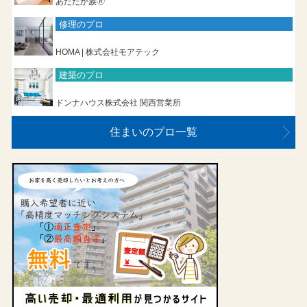
あたたか族🄬
修理のプロ
HOMA | 株式会社モアテック
建築のプロ
ドンナハウス株式会社 関西営業所
住まいのプロ一覧