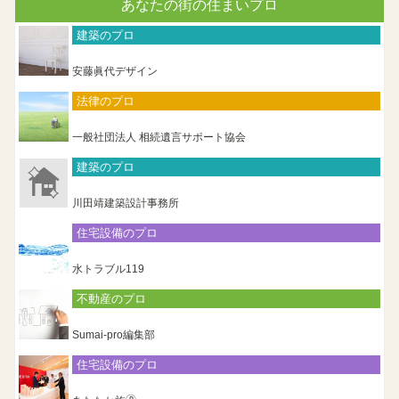
あなたの街の住まいプロ
建築のプロ
安藤眞代デザイン
法律のプロ
一般社団法人 相続遺言サポート協会
建築のプロ
川田靖建築設計事務所
住宅設備のプロ
水トラブル119
不動産のプロ
Sumai-pro編集部
住宅設備のプロ