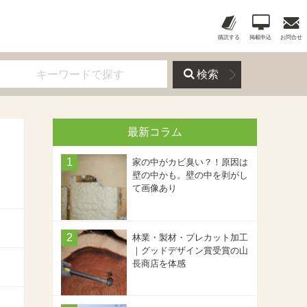
購読する
掲載申込
お問合せ
検索
最新コラム
家の中がカビ臭い？！原因は
壁の中かも。壁の中を剥がし
て画像あり
林業・製材・プレカット加工
｜グッドデザイン賞受賞の山
長商店を体感