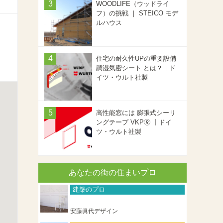
WOODLIFE（ウッドライ
フ）の挑戦 ｜ STEICO モデ
ルハウス
住宅の耐久性UPの重要設備
調湿気密シート とは？｜ド
イツ・ウルト社製
高性能窓には 膨張式シーリ
ングテープ VKP🄬 ｜ドイ
ツ・ウルト社製
あなたの街の住まいプロ
建築のプロ
安藤眞代デザイン