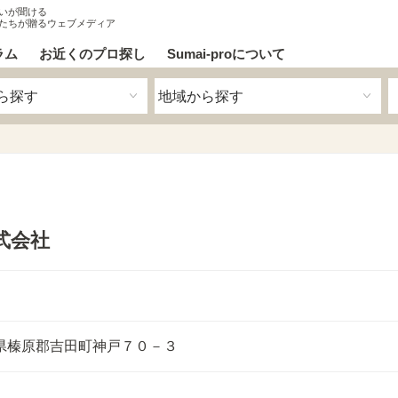
いが聞ける
たちが贈るウェブメディア
ラム
お近くのプロ探し
Sumai-proについて
式会社
県榛原郡吉田町神戸７０－３