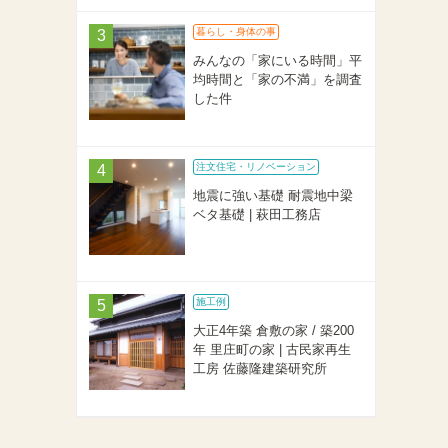
暮らし・身体の事
みんなの「家にいる時間」平
均時間と「家の不満」を調査
した件
注文住宅・リノベーション
地震に強い基礎 耐震地中梁
ベタ基礎 | 萩田工務店
施工例
大正4年築 倉敷の家 / 築200
年 里庄町の家 | 古民家再生
工房 佐藤隆建築研究所