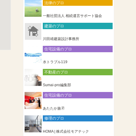
法律のプロ
一般社団法人 相続遺言サポート協会
建築のプロ
川田靖建築設計事務所
住宅設備のプロ
水トラブル119
不動産のプロ
Sumai-pro編集部
住宅設備のプロ
あたたか族🄬
修理のプロ
HOMA | 株式会社モアテック