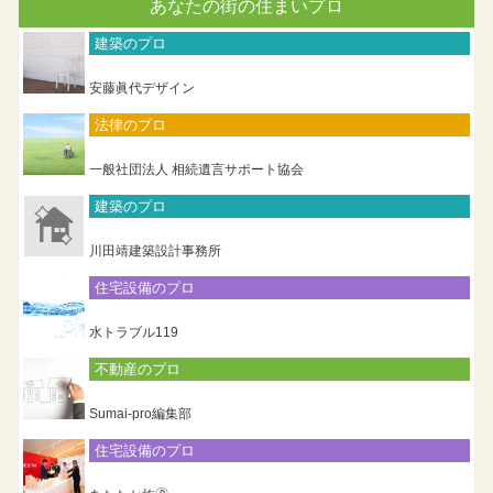
あなたの街の住まいプロ
建築のプロ
安藤眞代デザイン
法律のプロ
一般社団法人 相続遺言サポート協会
建築のプロ
川田靖建築設計事務所
住宅設備のプロ
水トラブル119
不動産のプロ
Sumai-pro編集部
住宅設備のプロ