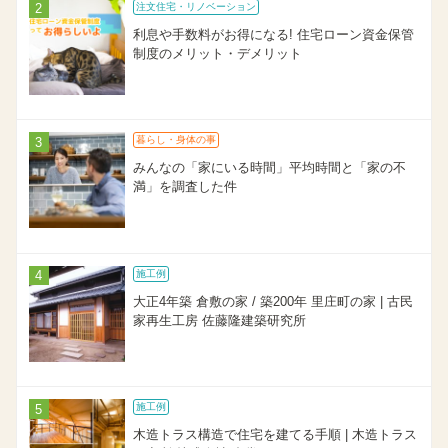
注文住宅・リノベーション
利息や手数料がお得になる! 住宅ローン資金保管
制度のメリット・デメリット
暮らし・身体の事
みんなの「家にいる時間」平均時間と「家の不
満」を調査した件
施工例
大正4年築 倉敷の家 / 築200年 里庄町の家 | 古民
家再生工房 佐藤隆建築研究所
施工例
木造トラス構造で住宅を建てる手順 | 木造トラス