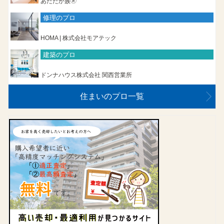
あたたか族🄬
修理のプロ
HOMA | 株式会社モアテック
建築のプロ
ドンナハウス株式会社 関西営業所
住まいのプロ一覧