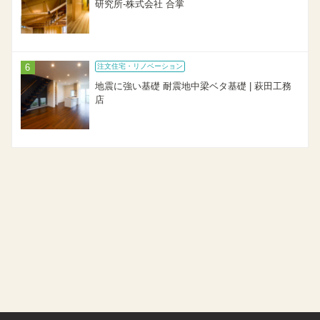
研究所-株式会社 合掌
注文住宅・リノベーション
地震に強い基礎 耐震地中梁ベタ基礎 | 萩田工務
店