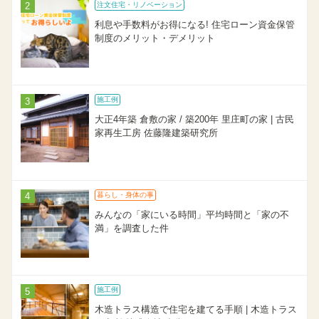
注文住宅・リノベーション
利息や手数料がお得になる! 住宅ローン資金保管
制度のメリット・デメリット
施工例
大正4年築 倉敷の家 / 築200年 里庄町の家 | 古民
家再生工房 佐藤隆建築研究所
暮らし・身体の事
みんなの「家にいる時間」平均時間と「家の不
満」を調査した件
施工例
木造トラス構造で住宅を建てる手順 | 木造トラス