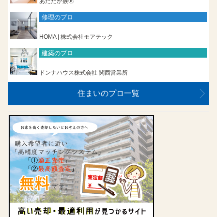
あたたか族🄬
修理のプロ
HOMA | 株式会社モアテック
建築のプロ
ドンナハウス株式会社 関西営業所
住まいのプロ一覧