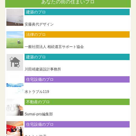
あなたの街の住まいプロ
建築のプロ
安藤眞代デザイン
法律のプロ
一般社団法人 相続遺言サポート協会
建築のプロ
川田靖建築設計事務所
住宅設備のプロ
水トラブル119
不動産のプロ
Sumai-pro編集部
住宅設備のプロ