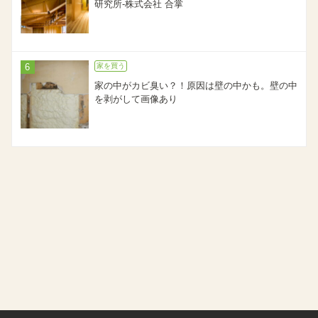
研究所-株式会社 合掌
家を買う
家の中がカビ臭い？！原因は壁の中かも。壁の中
を剥がして画像あり