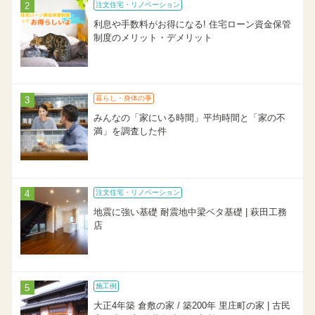
注文住宅・リノベーション
利息や手数料がお得になる! 住宅ローン資金保管
制度のメリット・デメリット
暮らし・身体の事
みんなの「家にいる時間」平均時間と「家の不
満」を調査した件
注文住宅・リノベーション
地震に強い基礎 耐震地中梁ベタ基礎 | 萩田工務
店
施工例
大正4年築 倉敷の家 / 築200年 里庄町の家 | 古民