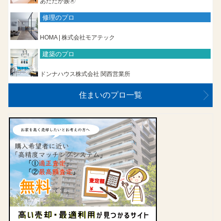
あたたか族🄬
修理のプロ
HOMA | 株式会社モアテック
建築のプロ
ドンナハウス株式会社 関西営業所
住まいのプロ一覧