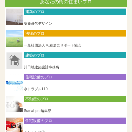
あなたの街の住まいプロ
建築のプロ
安藤眞代デザイン
法律のプロ
一般社団法人 相続遺言サポート協会
建築のプロ
川田靖建築設計事務所
住宅設備のプロ
水トラブル119
不動産のプロ
Sumai-pro編集部
住宅設備のプロ