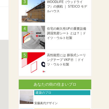
WOODLIFE（ウッドライ
フ）の挑戦 ｜ STEICO モデ
ルハウス
住宅の耐久性UPの重要設備
調湿気密シート とは？｜ド
イツ・ウルト社製
高性能窓には 膨張式シーリ
ングテープ VKP🄬 ｜ドイ
ツ・ウルト社製
あなたの街の住まいプロ
建築のプロ
安藤眞代デザイン