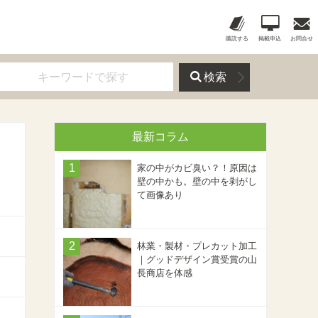
購読する
掲載申込
お問合せ
検索
最新コラム
家の中がカビ臭い？！原因は
壁の中かも。壁の中を剥がし
て画像あり
林業・製材・プレカット加工
｜グッドデザイン賞受賞の山
長商店を体感