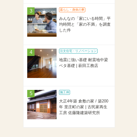
暮らし・身体の事
みんなの「家にいる時間」平
均時間と「家の不満」を調査
した件
注文住宅・リノベーション
地震に強い基礎 耐震地中梁
ベタ基礎 | 萩田工務店
施工例
大正4年築 倉敷の家 / 築200
年 里庄町の家 | 古民家再生
工房 佐藤隆建築研究所