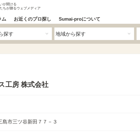
いが聞ける
たちが贈るウェブメディア
ラム
お近くのプロ探し
Sumai-proについて
ス工房 株式会社
三島市三ツ谷新田７７－３