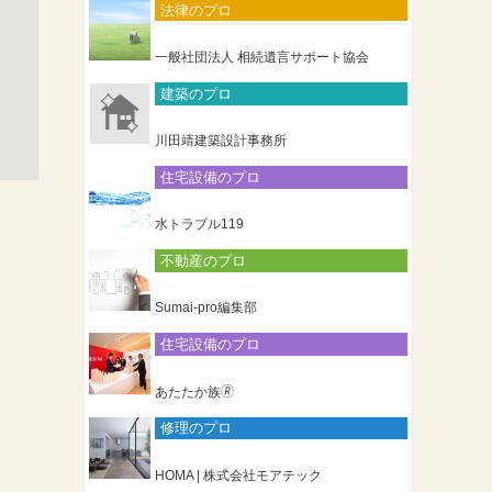
法律のプロ
一般社団法人 相続遺言サポート協会
建築のプロ
川田靖建築設計事務所
住宅設備のプロ
水トラブル119
不動産のプロ
Sumai-pro編集部
住宅設備のプロ
あたたか族🄬
修理のプロ
HOMA | 株式会社モアテック