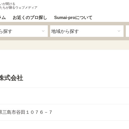
いが聞ける
たちが贈るウェブメディア
ラム
お近くのプロ探し
Sumai-proについて
株式会社
県三島市谷田１０７６－７