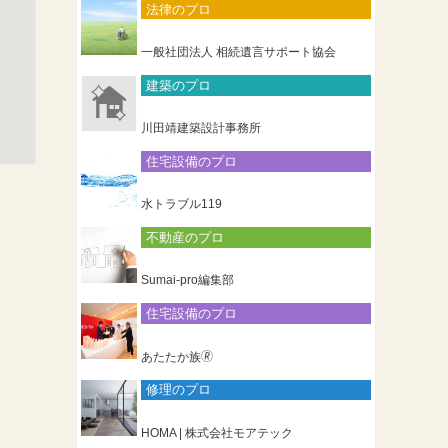
法律のプロ
一般社団法人 相続遺言サポート協会
建築のプロ
川田靖建築設計事務所
住宅設備のプロ
水トラブル119
不動産のプロ
Sumai-pro編集部
住宅設備のプロ
あたたか族🄬
修理のプロ
HOMA | 株式会社モアテック