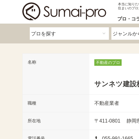
本当に知りた
住まいのプロ
プロ・コ
名称
不動産のプロ
サンネツ建設
職種
不動産業者
所在地
〒411-0801
静岡
電話番号
055-991-1665