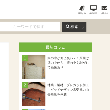
購読する
掲載申込
お問合せ
検索
最新コラム
家の中がカビ臭い？！原因は
壁の中かも。壁の中を剥がし
て画像あり
林業・製材・プレカット加工
｜グッドデザイン賞受賞の山
長商店を体感