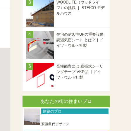
WOODLIFE（ウッドライ
フ）の挑戦 ｜ STEICO モデ
ルハウス
住宅の耐久性UPの重要設備
調湿気密シート とは？｜ド
イツ・ウルト社製
高性能窓には 膨張式シーリ
ングテープ VKP🄬 ｜ドイ
ツ・ウルト社製
あなたの街の住まいプロ
建築のプロ
安藤眞代デザイン