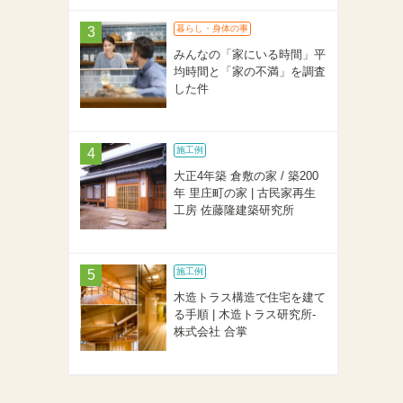
暮らし・身体の事
みんなの「家にいる時間」平
均時間と「家の不満」を調査
した件
施工例
大正4年築 倉敷の家 / 築200
年 里庄町の家 | 古民家再生
工房 佐藤隆建築研究所
施工例
木造トラス構造で住宅を建て
る手順 | 木造トラス研究所-
株式会社 合掌