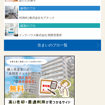
あたたか族🄬
修理のプロ
HOMA | 株式会社モアテック
建築のプロ
ドンナハウス株式会社 関西営業所
住まいのプロ一覧