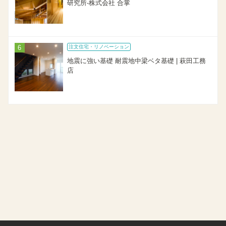
研究所-株式会社 合掌
注文住宅・リノベーション
地震に強い基礎 耐震地中梁ベタ基礎 | 萩田工務
店