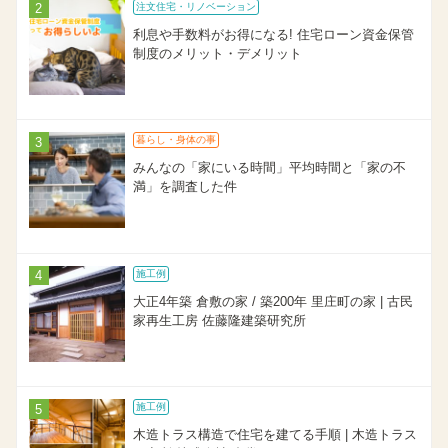
注文住宅・リノベーション
利息や手数料がお得になる! 住宅ローン資金保管
制度のメリット・デメリット
暮らし・身体の事
みんなの「家にいる時間」平均時間と「家の不
満」を調査した件
施工例
大正4年築 倉敷の家 / 築200年 里庄町の家 | 古民
家再生工房 佐藤隆建築研究所
施工例
木造トラス構造で住宅を建てる手順 | 木造トラス