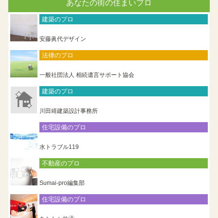
あなたの街の住まいプロ
建築のプロ
安藤眞代デザイン
法律のプロ
一般社団法人 相続遺言サポート協会
建築のプロ
川田靖建築設計事務所
住宅設備のプロ
水トラブル119
不動産のプロ
Sumai-pro編集部
住宅設備のプロ