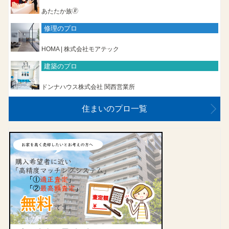
あたたか族🄬
修理のプロ
HOMA | 株式会社モアテック
建築のプロ
ドンナハウス株式会社 関西営業所
住まいのプロ一覧