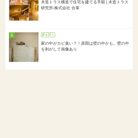
木造トラス構造で住宅を建てる手順 | 木造トラス
研究所-株式会社 合掌
家を買う
家の中がカビ臭い？！原因は壁の中かも。壁の中
を剥がして画像あり