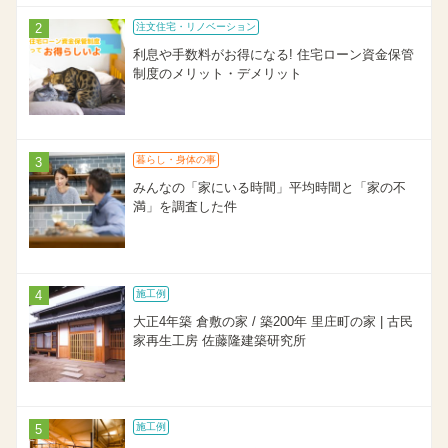
注文住宅・リノベーション
利息や手数料がお得になる! 住宅ローン資金保管
制度のメリット・デメリット
暮らし・身体の事
みんなの「家にいる時間」平均時間と「家の不
満」を調査した件
施工例
大正4年築 倉敷の家 / 築200年 里庄町の家 | 古民
家再生工房 佐藤隆建築研究所
施工例