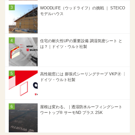
WOODLIFE（ウッドライフ）の挑戦 ｜ STEICO
モデルハウス
住宅の耐久性UPの重要設備 調湿気密シート と
は？｜ドイツ・ウルト社製
高性能窓には 膨張式シーリングテープ VKP🄬 ｜
ドイツ・ウルト社製
屋根は変わる。｜透湿防水ルーフィングシート
ウートップ® サーモND プラス 2SK