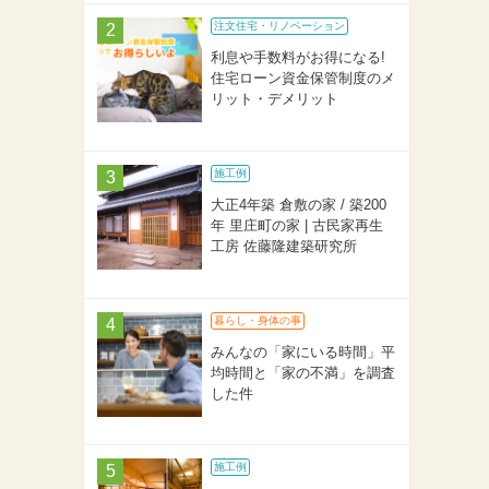
注文住宅・リノベーション
利息や手数料がお得になる!
住宅ローン資金保管制度のメ
リット・デメリット
施工例
大正4年築 倉敷の家 / 築200
年 里庄町の家 | 古民家再生
工房 佐藤隆建築研究所
暮らし・身体の事
みんなの「家にいる時間」平
均時間と「家の不満」を調査
した件
施工例