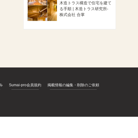
木造トラス構造で住宅を建て
る手順 | 木造トラス研究所-
株式会社 合掌
込み
Sumai-pro会員規約
掲載情報の編集・削除のご依頼