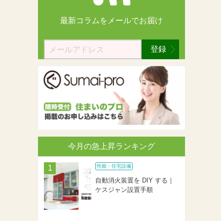
最新コラムを
メールでお届け
登録
今月の急上昇ランキング
性能・住宅設備
自動消火装置を DIY する｜
ケスジャン設置手順