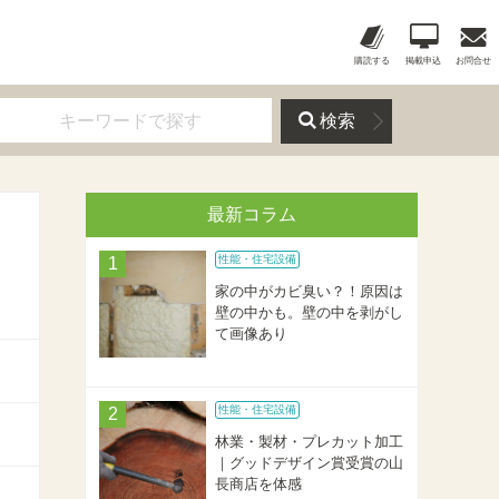
購読する
掲載申込
お問合せ
検索
最新コラム
性能・住宅設備
家の中がカビ臭い？！原因は
壁の中かも。壁の中を剥がし
て画像あり
性能・住宅設備
林業・製材・プレカット加工
｜グッドデザイン賞受賞の山
長商店を体感