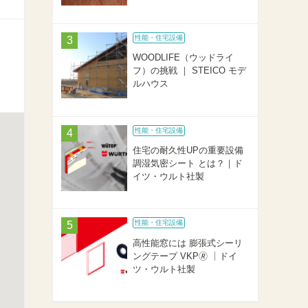
性能・住宅設備
WOODLIFE（ウッドライ
フ）の挑戦 ｜ STEICO モデ
ルハウス
性能・住宅設備
住宅の耐久性UPの重要設備
調湿気密シート とは？｜ド
イツ・ウルト社製
性能・住宅設備
高性能窓には 膨張式シーリ
ングテープ VKP🄬 ｜ドイ
ツ・ウルト社製