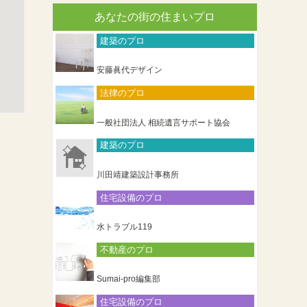
あなたの街の住まいプロ
建築のプロ
安藤眞代デザイン
法律のプロ
一般社団法人 相続遺言サポート協会
建築のプロ
川田靖建築設計事務所
住宅設備のプロ
水トラブル119
不動産のプロ
Sumai-pro編集部
住宅設備のプロ