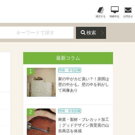
購読する
掲載申込
お問合せ
検索
最新コラム
性能・住宅設備
家の中がカビ臭い？！原因は
壁の中かも。壁の中を剥がし
て画像あり
性能・住宅設備
林業・製材・プレカット加工
｜グッドデザイン賞受賞の山
長商店を体感