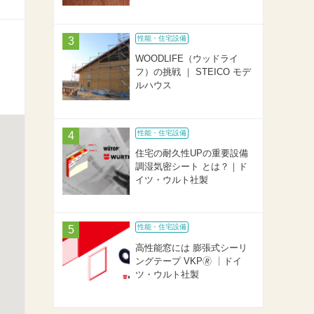
性能・住宅設備
WOODLIFE（ウッドライ
フ）の挑戦 ｜ STEICO モデ
ルハウス
性能・住宅設備
住宅の耐久性UPの重要設備
調湿気密シート とは？｜ド
イツ・ウルト社製
性能・住宅設備
高性能窓には 膨張式シーリ
ングテープ VKP🄬 ｜ドイ
ツ・ウルト社製