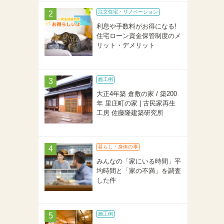
注文住宅・リノベーション
利息や手数料がお得になる!
住宅ローン資金保管制度のメ
リット・デメリット
施工例
大正4年築 倉敷の家 / 築200
年 里庄町の家 | 古民家再生
工房 佐藤隆建築研究所
暮らし・身体の事
みんなの「家にいる時間」平
均時間と「家の不満」を調査
した件
施工例