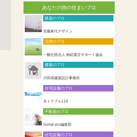
あなたの街の住まいプロ
建築のプロ
安藤眞代デザイン
法律のプロ
一般社団法人 相続遺言サポート協会
建築のプロ
川田靖建築設計事務所
住宅設備のプロ
水トラブル119
不動産のプロ
Sumai-pro編集部
住宅設備のプロ