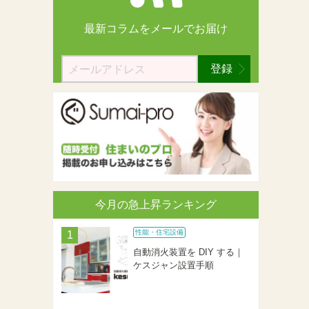
最新コラムを
メールでお届け
登録
今月の急上昇ランキング
性能・住宅設備
自動消火装置を DIY する｜
ケスジャン設置手順