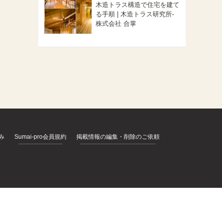
木造トラス構造で住宅を建て
る手順 | 木造トラス研究所-
株式会社 合掌
込み
Sumai-pro会員規約
掲載情報の編集・削除のご依頼