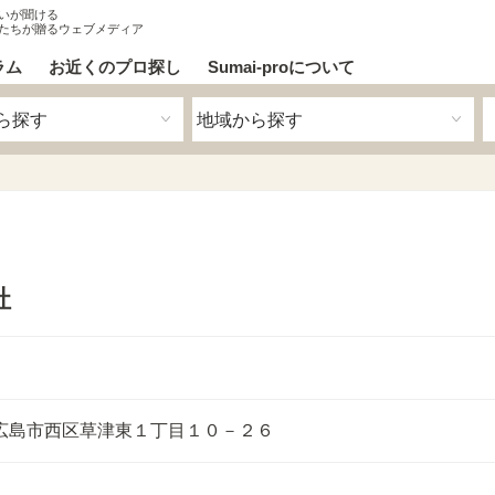
いが聞ける
たちが贈るウェブメディア
ラム
お近くのプロ探し
Sumai-proについて
社
広島市西区草津東１丁目１０－２６