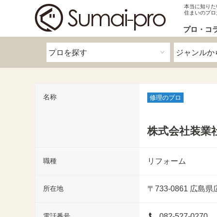
本当に知りた
住まいのプロ
プロ・コ
名称
修理のプロ
株式会社装業
職種
リフォーム
所在地
〒733-0861
広島県
電話番号
082-527-0270