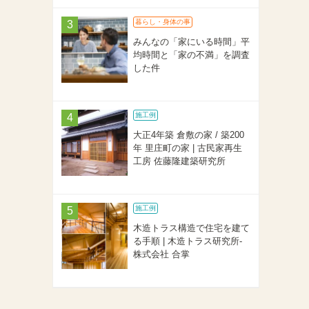
暮らし・身体の事
みんなの「家にいる時間」平
均時間と「家の不満」を調査
した件
施工例
大正4年築 倉敷の家 / 築200
年 里庄町の家 | 古民家再生
工房 佐藤隆建築研究所
施工例
木造トラス構造で住宅を建て
る手順 | 木造トラス研究所-
株式会社 合掌