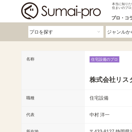
本当に知りた
住まいのプロ
プロ・コ
名称
住宅設備のプロ
株式会社リス
職種
住宅設備
代表
中村 洋一
所在地
〒433-8127
静岡県浜