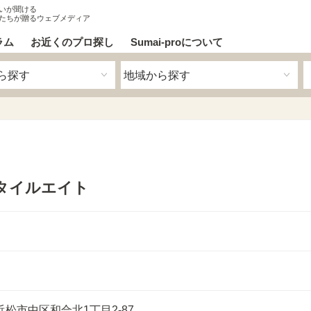
いが聞ける
たちが贈るウェブメディア
ラム
お近くのプロ探し
Sumai-proについて
タイルエイト
松市中区和合北1丁目2-87