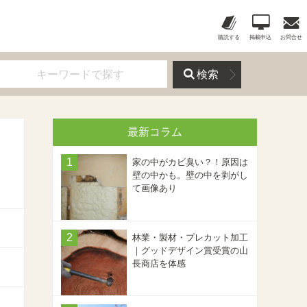
購読する
掲載申込
お問合せ
検索
最新コラム
家の中がカビ臭い？！原因は
壁の中かも。壁の中を剥がし
て画像あり
林業・製材・プレカット加工
｜グッドデザイン賞受賞の山
長商店を体感