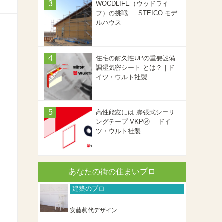
WOODLIFE（ウッドライ
フ）の挑戦 ｜ STEICO モデ
ルハウス
住宅の耐久性UPの重要設備
調湿気密シート とは？｜ド
イツ・ウルト社製
高性能窓には 膨張式シーリ
ングテープ VKP🄬 ｜ドイ
ツ・ウルト社製
あなたの街の住まいプロ
建築のプロ
安藤眞代デザイン