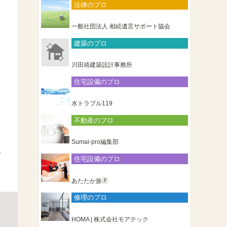
法律のプロ
一般社団法人 相続遺言サポート協会
建築のプロ
し
川田靖建築設計事務所
住宅設備のプロ
水トラブル119
不動産のプロ
Sumai-pro編集部
ガ
住宅設備のプロ
あたたか族🄬
修理のプロ
HOMA | 株式会社モアテック