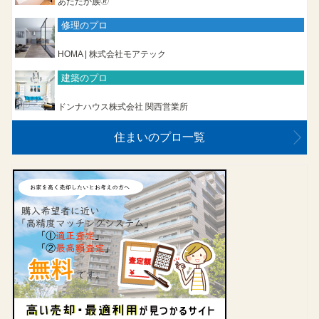
あたたか族🄬
修理のプロ
HOMA | 株式会社モアテック
建築のプロ
ドンナハウス株式会社 関西営業所
住まいのプロ一覧