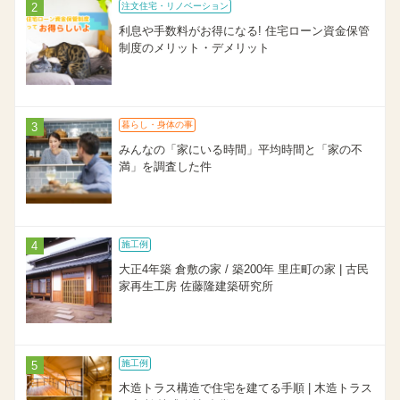
注文住宅・リノベーション
利息や手数料がお得になる! 住宅ローン資金保管
制度のメリット・デメリット
暮らし・身体の事
みんなの「家にいる時間」平均時間と「家の不
満」を調査した件
施工例
大正4年築 倉敷の家 / 築200年 里庄町の家 | 古民
家再生工房 佐藤隆建築研究所
施工例
木造トラス構造で住宅を建てる手順 | 木造トラス