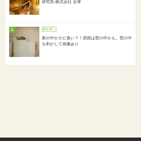
研究所-株式会社 合掌
家を買う
家の中がカビ臭い？！原因は壁の中かも。壁の中
を剥がして画像あり