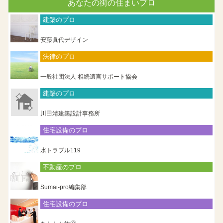
あなたの街の住まいプロ
建築のプロ
安藤眞代デザイン
法律のプロ
一般社団法人 相続遺言サポート協会
建築のプロ
川田靖建築設計事務所
住宅設備のプロ
水トラブル119
不動産のプロ
Sumai-pro編集部
住宅設備のプロ