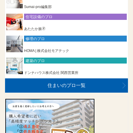
Sumai-pro編集部
住宅設備のプロ
あたたか族🄬
修理のプロ
HOMA | 株式会社モアテック
建築のプロ
ドンナハウス株式会社 関西営業所
住まいのプロ一覧