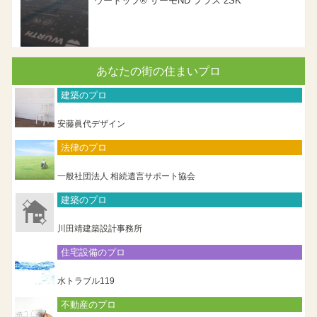
ウートップ® サーモND プラス 2SK
あなたの街の住まいプロ
建築のプロ
安藤眞代デザイン
法律のプロ
一般社団法人 相続遺言サポート協会
建築のプロ
川田靖建築設計事務所
住宅設備のプロ
水トラブル119
不動産のプロ