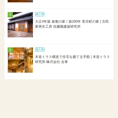
施工例
大正4年築 倉敷の家 / 築200年 里庄町の家 | 古民
家再生工房 佐藤隆建築研究所
施工例
木造トラス構造で住宅を建てる手順 | 木造トラス
研究所-株式会社 合掌