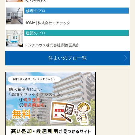
あたたか族🄬
修理のプロ
HOMA | 株式会社モアテック
建築のプロ
ドンナハウス株式会社 関西営業所
住まいのプロ一覧