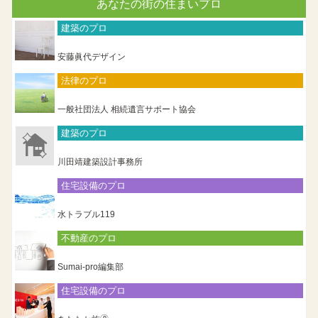
あなたの街の住まいプロ
建築のプロ
安藤眞代デザイン
法律のプロ
一般社団法人 相続遺言サポート協会
建築のプロ
川田靖建築設計事務所
住宅設備のプロ
水トラブル119
不動産のプロ
Sumai-pro編集部
住宅設備のプロ