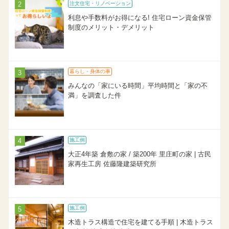
注文住宅・リノベーション
利息や手数料がお得になる! 住宅ローン資金保管
制度のメリット・デメリット
暮らし・身体の事
みんなの「家にいる時間」平均時間と「家の不
満」を調査した件
施工例
大正4年築 倉敷の家 / 築200年 里庄町の家 | 古民
家再生工房 佐藤隆建築研究所
施工例
木造トラス構造で住宅を建てる手順 | 木造トラス