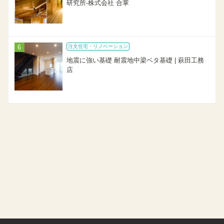
研究所-株式会社 合掌
注文住宅・リノベーション
地震に強い基礎 耐震地中梁ベタ基礎 | 萩田工務
店