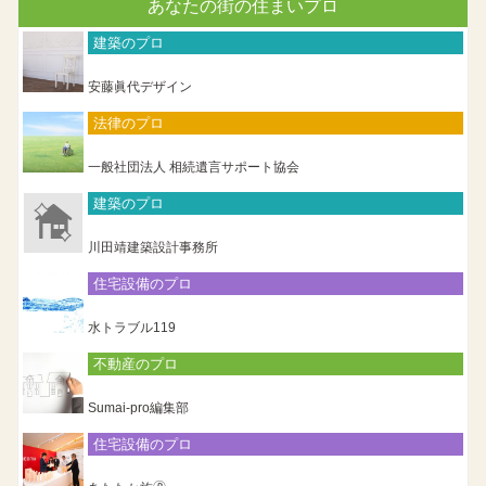
あなたの街の住まいプロ
建築のプロ
安藤眞代デザイン
法律のプロ
一般社団法人 相続遺言サポート協会
建築のプロ
川田靖建築設計事務所
住宅設備のプロ
水トラブル119
不動産のプロ
Sumai-pro編集部
住宅設備のプロ