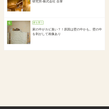
研究所-株式会社 合掌
家を買う
家の中がカビ臭い？！原因は壁の中かも。壁の中
を剥がして画像あり