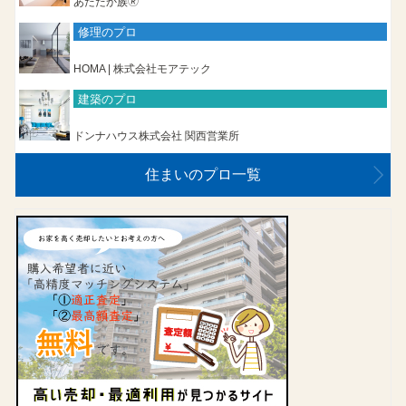
あたたか族🄬
修理のプロ
HOMA | 株式会社モアテック
建築のプロ
ドンナハウス株式会社 関西営業所
住まいのプロ一覧