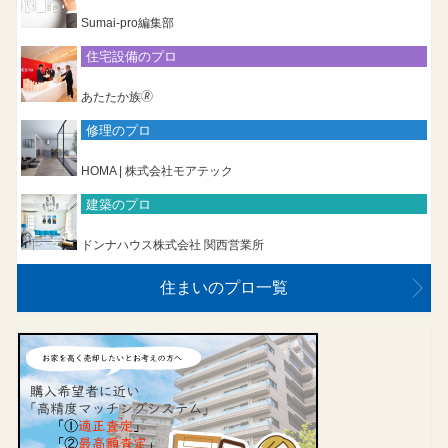
Sumai-pro編集部
住宅設備のプロ
あたたか族🄬
修理のプロ
HOMA | 株式会社モアテック
建築のプロ
ドンナハウス株式会社 関西営業所
住まいのプロ一覧