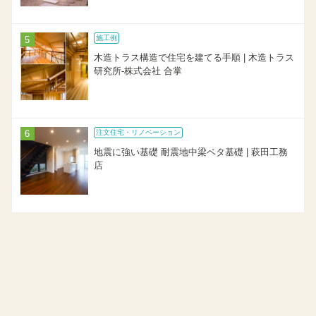
施工例
木造トラス構造で住宅を建てる手順 | 木造トラス
研究所-株式会社 合掌
注文住宅・リノベーション
地震に強い基礎 耐震地中梁ベタ基礎 | 萩田工務
店