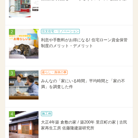
注文住宅・リノベーション
利息や手数料がお得になる! 住宅ローン資金保管
制度のメリット・デメリット
暮らし・身体の事
みんなの「家にいる時間」平均時間と「家の不
満」を調査した件
施工例
大正4年築 倉敷の家 / 築200年 里庄町の家 | 古民
家再生工房 佐藤隆建築研究所