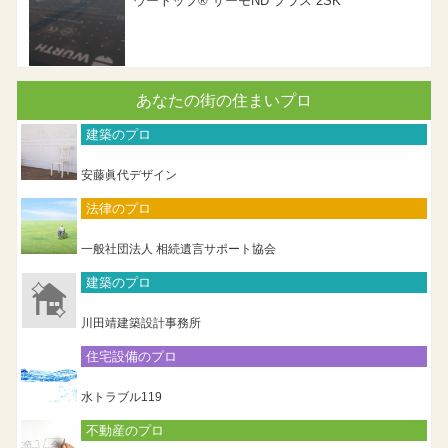
ウートップ® サーモND プラス 2SK
あなたの街の住まいプロ
建築のプロ
安藤眞代デザイン
法律のプロ
一般社団法人 相続遺言サポート協会
建築のプロ
川田靖建築設計事務所
住宅設備のプロ
水トラブル119
不動産のプロ