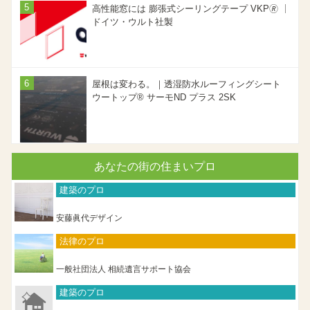
高性能窓には 膨張式シーリングテープ VKP🄬 ｜
ドイツ・ウルト社製
屋根は変わる。｜透湿防水ルーフィングシート
ウートップ® サーモND プラス 2SK
あなたの街の住まいプロ
建築のプロ
安藤眞代デザイン
法律のプロ
一般社団法人 相続遺言サポート協会
建築のプロ