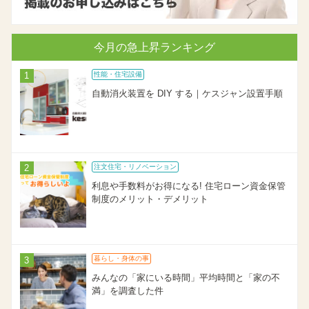
今月の急上昇ランキング
性能・住宅設備
自動消火装置を DIY する｜ケスジャン設置手順
注文住宅・リノベーション
利息や手数料がお得になる! 住宅ローン資金保管
制度のメリット・デメリット
暮らし・身体の事
みんなの「家にいる時間」平均時間と「家の不
満」を調査した件