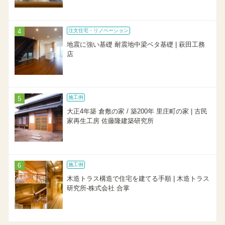
注文住宅・リノベーション
地震に強い基礎 耐震地中梁ベタ基礎 | 萩田工務
店
施工例
大正4年築 倉敷の家 / 築200年 里庄町の家 | 古民
家再生工房 佐藤隆建築研究所
施工例
木造トラス構造で住宅を建てる手順 | 木造トラス
研究所-株式会社 合掌