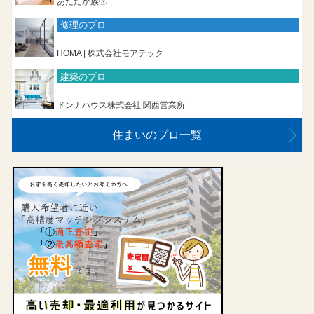
あたたか族🄬
修理のプロ
HOMA | 株式会社モアテック
建築のプロ
ドンナハウス株式会社 関西営業所
住まいのプロ一覧