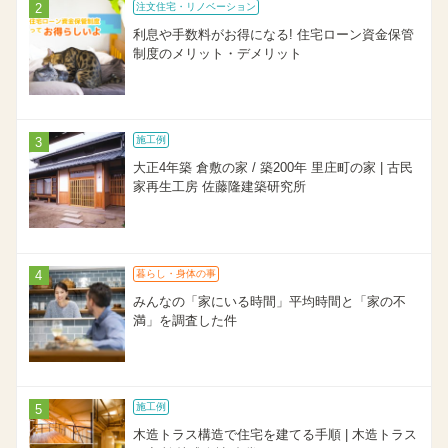
注文住宅・リノベーション
利息や手数料がお得になる! 住宅ローン資金保管
制度のメリット・デメリット
施工例
大正4年築 倉敷の家 / 築200年 里庄町の家 | 古民
家再生工房 佐藤隆建築研究所
暮らし・身体の事
みんなの「家にいる時間」平均時間と「家の不
満」を調査した件
施工例
木造トラス構造で住宅を建てる手順 | 木造トラス