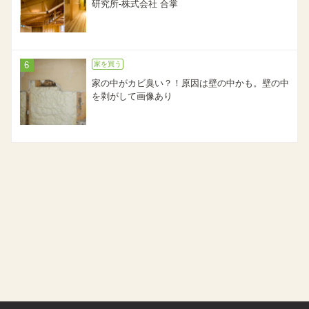
研究所-株式会社 合掌
家を買う
家の中がカビ臭い？！原因は壁の中かも。壁の中
を剥がして画像あり