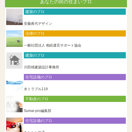
あなたの街の住まいプロ
建築のプロ
安藤眞代デザイン
法律のプロ
一般社団法人 相続遺言サポート協会
建築のプロ
川田靖建築設計事務所
住宅設備のプロ
水トラブル119
不動産のプロ
Sumai-pro編集部
住宅設備のプロ