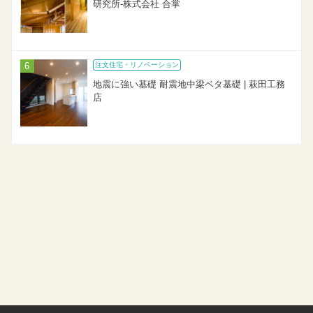
研究所-株式会社 合掌
注文住宅・リノベーション
地震に強い基礎 耐震地中梁ベタ基礎 | 萩田工務
店