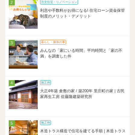
注文住宅・リノベーション
利息や手数料がお得になる! 住宅ローン資金保管
制度のメリット・デメリット
暮らし・身体の事
みんなの「家にいる時間」平均時間と「家の不
満」を調査した件
施工例
大正4年築 倉敷の家 / 築200年 里庄町の家 | 古民
家再生工房 佐藤隆建築研究所
施工例
木造トラス構造で住宅を建てる手順 | 木造トラス