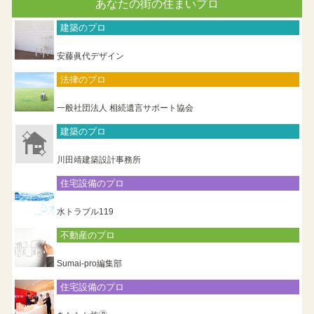
あなたの街の住まいプロ
建築のプロ
安藤眞代デザイン
法律のプロ
一般社団法人 相続遺言サポート協会
建築のプロ
川田靖建築設計事務所
住宅設備のプロ
水トラブル119
不動産のプロ
Sumai-pro編集部
住宅設備のプロ