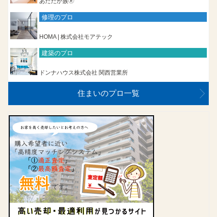
あたたか族🄬
修理のプロ
HOMA | 株式会社モアテック
建築のプロ
ドンナハウス株式会社 関西営業所
住まいのプロ一覧