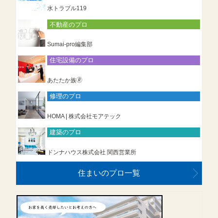
水トラブル119
不動産のプロ
Sumai-pro編集部
住宅設備のプロ
あたたか族🄬
修理のプロ
HOMA | 株式会社モアテック
建築のプロ
ドンナハウス株式会社 関西営業所
住まいのプロ一覧