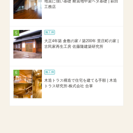
地震に強い基礎 耐震地中梁ベタ基礎 | 萩田
工務店
施工例
大正4年築 倉敷の家 / 築200年 里庄町の家 |
古民家再生工房 佐藤隆建築研究所
施工例
木造トラス構造で住宅を建てる手順 | 木造
トラス研究所-株式会社 合掌