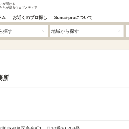
いが聞ける
たちが贈るウェブメディア
ラム
お近くのプロ探し
Sumai-proについて
務所
阪市都島区高倉町1丁目10番30-203号