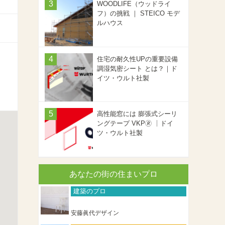
WOODLIFE（ウッドライ
フ）の挑戦 ｜ STEICO モデ
ルハウス
住宅の耐久性UPの重要設備
調湿気密シート とは？｜ド
イツ・ウルト社製
高性能窓には 膨張式シーリ
ングテープ VKP🄬 ｜ドイ
ツ・ウルト社製
あなたの街の住まいプロ
建築のプロ
安藤眞代デザイン