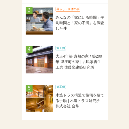
暮らし・身体の事
みんなの「家にいる時間」平
均時間と「家の不満」を調査
した件
施工例
大正4年築 倉敷の家 / 築200
年 里庄町の家 | 古民家再生
工房 佐藤隆建築研究所
施工例
木造トラス構造で住宅を建て
る手順 | 木造トラス研究所-
株式会社 合掌