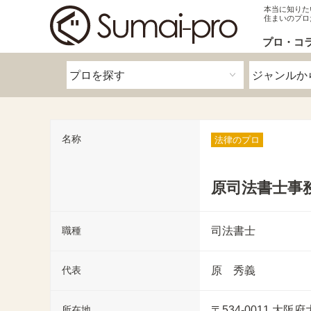
本当に知りた
住まいのプロ
プロ・コ
名称
法律のプロ
原司法書士事
職種
司法書士
代表
原 秀義
所在地
〒534-0011
大阪府大