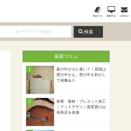
購読する
掲載申込
お問合せ
検索
最新コラム
家の中がカビ臭い？！原因は
壁の中かも。壁の中を剥がし
て画像あり
林業・製材・プレカット加工
｜グッドデザイン賞受賞の山
長商店を体感