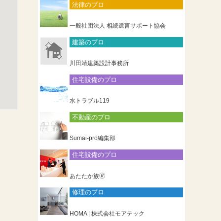
法律のプロ
一般社団法人 相続遺言サポート協会
建築のプロ
川田靖建築設計事務所
住宅設備のプロ
水トラブル119
不動産のプロ
Sumai-pro編集部
住宅設備のプロ
あたたか族🄬
修理のプロ
HOMA | 株式会社モアテック