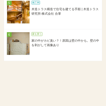
施工例
木造トラス構造で住宅を建てる手順 | 木造トラス
研究所-株式会社 合掌
家を買う
家の中がカビ臭い？！原因は壁の中かも。壁の中
を剥がして画像あり