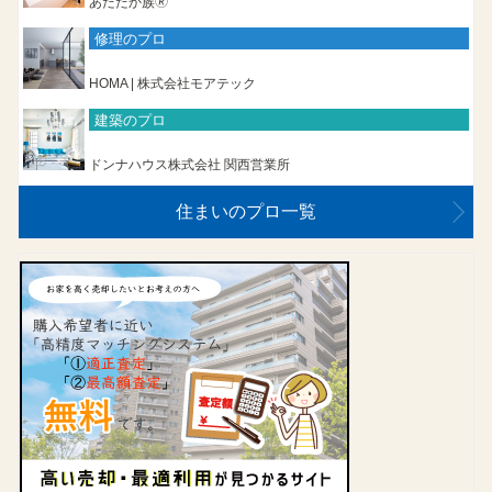
あたたか族🄬
修理のプロ
HOMA | 株式会社モアテック
建築のプロ
ドンナハウス株式会社 関西営業所
住まいのプロ一覧