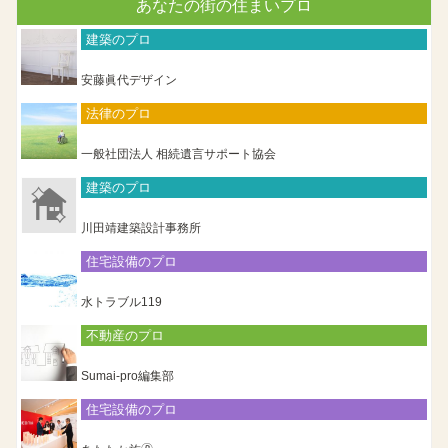
あなたの街の住まいプロ
建築のプロ
安藤眞代デザイン
法律のプロ
一般社団法人 相続遺言サポート協会
建築のプロ
川田靖建築設計事務所
住宅設備のプロ
水トラブル119
不動産のプロ
Sumai-pro編集部
住宅設備のプロ