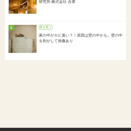
研究所-株式会社 合掌
家を買う
家の中がカビ臭い？！原因は壁の中かも。壁の中
を剥がして画像あり