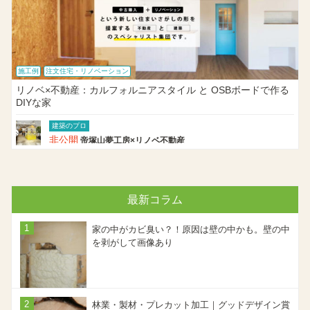
施工例
注文住宅・リノベーション
リノベ×不動産：カルフォルニアスタイル と OSBボードで作る
DIYな家
建築のプロ
非公開
帝塚山夢工房×リノベ不動産
最新コラム
家の中がカビ臭い？！原因は壁の中かも。壁の中
を剥がして画像あり
林業・製材・プレカット加工｜グッドデザイン賞