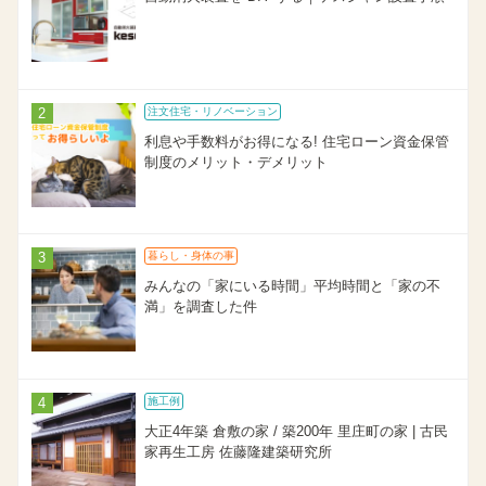
注文住宅・リノベーション
利息や手数料がお得になる! 住宅ローン資金保管
制度のメリット・デメリット
暮らし・身体の事
みんなの「家にいる時間」平均時間と「家の不
満」を調査した件
施工例
大正4年築 倉敷の家 / 築200年 里庄町の家 | 古民
家再生工房 佐藤隆建築研究所