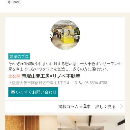
Share
建築のプロ
それぞれ価値観や住まいに対する想いは、十人十色オンリーワンの
家を今までにないワクワクを創造し、多くの方に届けたい。
帝塚山夢工房×リノベ不動産
非公開
大阪府大阪市阿倍野区帝塚山1丁目4－13
06-6694-4788
いますぐお問い合わせ
1
掲載コラム ×
本
詳しく見る