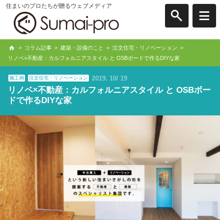
住まいのプロたちが贈るウェブメディア
>
コラム記事
>
建築・設備のこと
>
注文住宅・リノベーション
>
リノベ×不動産：カルフォルニアスタイル と OSBボードで作るDIYな家
2019
10
19
施工例
注文住宅・リノベーション
リノベ×不動産：カルフォルニアスタイル と OSBボー
ドで作るDIYな家