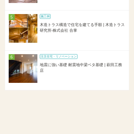
施工例
木造トラス構造で住宅を建てる手順 | 木造トラス
研究所-株式会社 合掌
注文住宅・リノベーション
地震に強い基礎 耐震地中梁ベタ基礎 | 萩田工務
店