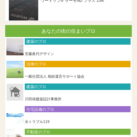
ウートップ® サーモND プラス 2SK
あなたの街の住まいプロ
建築のプロ
安藤眞代デザイン
法律のプロ
一般社団法人 相続遺言サポート協会
建築のプロ
川田靖建築設計事務所
住宅設備のプロ
水トラブル119
不動産のプロ