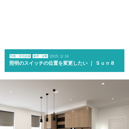
2019
1
14
性能・住宅設備
修理・診断
照明のスイッチの位置を変更したい ｜ Ｓｕｎ８