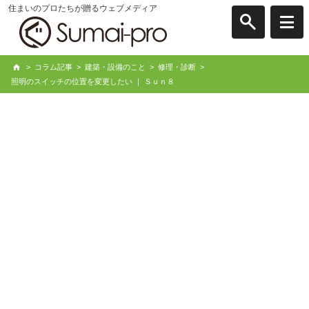
住まいのプロたちが贈るウェブメディア
>
コラム記事
>
建築・設備のこと
>
修理・診断
>
照明のスイッチの位置を変更したい ｜ Ｓｕｎ８