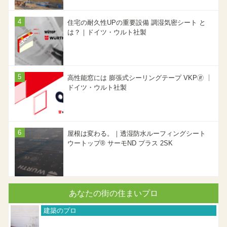
住宅の耐久性UPの重要設備 調湿気密シート と
は？｜ドイツ・ウルト社製
高性能窓には 膨張式シーリングテープ VKP🄬 ｜
ドイツ・ウルト社製
屋根は変わる。｜透湿防水ルーフィングシート
ウートップ® サーモND プラス 2SK
あなたの街の住まいプロ
建築のプロ