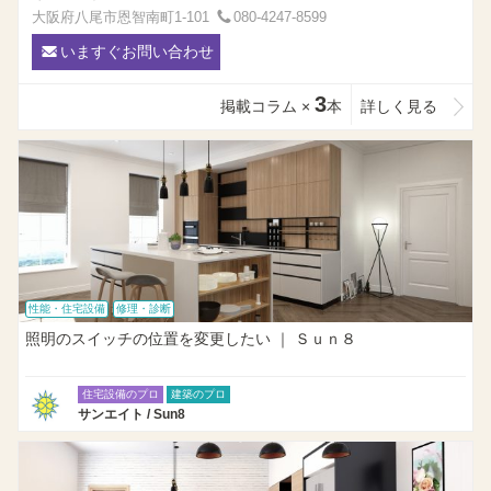
大阪府八尾市恩智南町1-101
080-4247-8599
いますぐお問い合わせ
3
掲載コラム ×
本
詳しく見る
性能・住宅設備
修理・診断
照明のスイッチの位置を変更したい ｜ Ｓｕｎ８
住宅設備のプロ
建築のプロ
サンエイト / Sun8