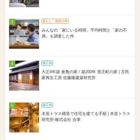
暮らし・身体の事
みんなの「家にいる時間」平均時間と「家の不
満」を調査した件
施工例
大正4年築 倉敷の家 / 築200年 里庄町の家 | 古民
家再生工房 佐藤隆建築研究所
施工例
木造トラス構造で住宅を建てる手順 | 木造トラス
研究所-株式会社 合掌