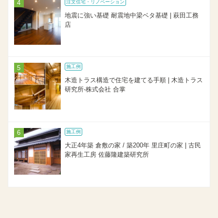
注文住宅・リノベーション
地震に強い基礎 耐震地中梁ベタ基礎 | 萩田工務
店
施工例
木造トラス構造で住宅を建てる手順 | 木造トラス
研究所-株式会社 合掌
施工例
大正4年築 倉敷の家 / 築200年 里庄町の家 | 古民
家再生工房 佐藤隆建築研究所