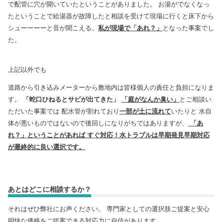
で配管に穴が開いていたということがありました。 お湯がでなくなっ
たということで給湯器が故障したと相談を受けて現場に行くと床下から
シューーーーと音が聞こえる。
私が現場で「あれ？」
となった事案でし
た。
上記以外でも
道路から引き込みメーターから敷地内は皆様個人の責任と負担になりま
す。
「蛇口ひねるとサビが出てきた」
「庭がなんか臭い」
とご相談い
ただいた事案では 配水管が割れており
一部が土に流れて
いたりと 水自
体が悪いものではないので後回しになりがちではありますが、
「あ
れ？」ということがあれば すぐ対応！水トラブルは早期発見早期対応
が最終的に良い選択です。
あとはどこに相談するか？
それはぜひ弊社にお声ください。
専門家としての選択肢ご提案と安心
明快な価格をご提案できる対応力に自信があります。