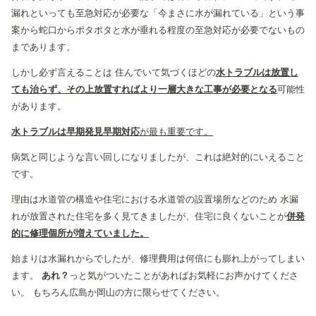
漏れといっても至急対応が必要な「今まさに水が漏れている」という事
案から蛇口からポタポタと水が垂れる程度の至急対応が必要でないもの
まであります。
しかし必ず言えることは 住んでいて気づくほどの
水トラブルは放置し
ても治らず、その上放置すればより一層大きな工事が必要となる
可能性
があります。
水トラブルは早期発見早期対応
が最も重要です。
病気と同じような言い回しになりましたが、これは絶対的にいえること
です。
理由は水道管の構造や住宅における水道管の設置場所などのため 水漏
れが放置された住宅を多く見てきましたが、住宅に良くないことが
併発
的に修理個所が増えていました。
始まりは水漏れからでしたが、修理費用は何倍にも膨れ上がってしまい
ます。
あれ？
っと気がついたことがあればお気軽にお声かけてくださ
い。
もちろん広島か岡山の方に限らせてください。