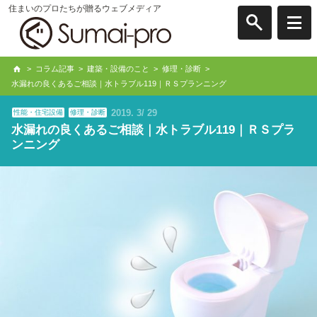
住まいのプロたちが贈るウェブメディア
>
コラム記事
>
建築・設備のこと
>
修理・診断
>
水漏れの良くあるご相談｜水トラブル119｜ＲＳプランニング
2019
3
29
性能・住宅設備
修理・診断
水漏れの良くあるご相談｜水トラブル119｜ＲＳプラ
ンニング