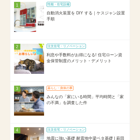
性能・住宅設備
自動消火装置を DIY する｜ケスジャン設置
手順
注文住宅・リノベーション
利息や手数料がお得になる! 住宅ローン資
金保管制度のメリット・デメリット
暮らし・身体の事
みんなの「家にいる時間」平均時間と「家
の不満」を調査した件
注文住宅・リノベーション
地震に強い基礎 耐震地中梁ベタ基礎 | 萩田