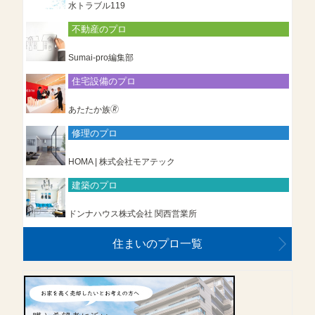
水トラブル119
不動産のプロ
Sumai-pro編集部
住宅設備のプロ
あたたか族🄬
修理のプロ
HOMA | 株式会社モアテック
建築のプロ
ドンナハウス株式会社 関西営業所
住まいのプロ一覧