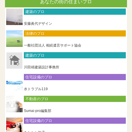
あなたの街の住まいプロ
建築のプロ
安藤眞代デザイン
法律のプロ
一般社団法人 相続遺言サポート協会
建築のプロ
川田靖建築設計事務所
住宅設備のプロ
水トラブル119
不動産のプロ
Sumai-pro編集部
住宅設備のプロ