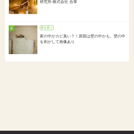
研究所-株式会社 合掌
家を買う
家の中がカビ臭い？！原因は壁の中かも。壁の中
を剥がして画像あり