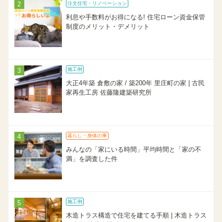
注文住宅・リノベーション
利息や手数料がお得になる! 住宅ローン資金保管
制度のメリット・デメリット
施工例
大正4年築 倉敷の家 / 築200年 里庄町の家 | 古民
家再生工房 佐藤隆建築研究所
暮らし・身体の事
みんなの「家にいる時間」平均時間と「家の不
満」を調査した件
施工例
木造トラス構造で住宅を建てる手順 | 木造トラス