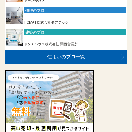
あたたか族🄬
修理のプロ
HOMA | 株式会社モアテック
建築のプロ
ドンナハウス株式会社 関西営業所
住まいのプロ一覧