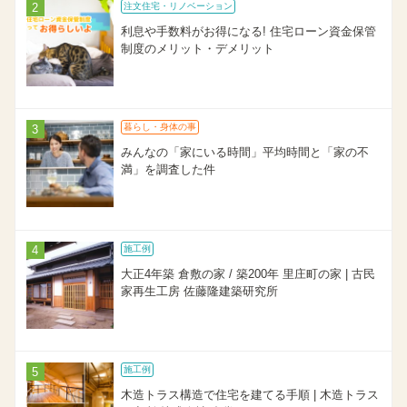
注文住宅・リノベーション
利息や手数料がお得になる! 住宅ローン資金保管
制度のメリット・デメリット
暮らし・身体の事
みんなの「家にいる時間」平均時間と「家の不
満」を調査した件
施工例
大正4年築 倉敷の家 / 築200年 里庄町の家 | 古民
家再生工房 佐藤隆建築研究所
施工例
木造トラス構造で住宅を建てる手順 | 木造トラス