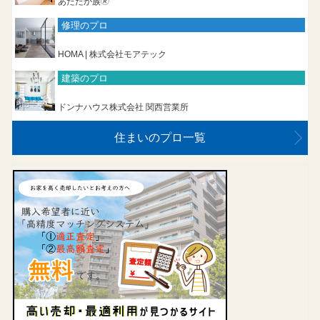
あたたか族🄬
修理のプロ
HOMA | 株式会社モアテック
建築のプロ
ドンナハウス株式会社 関西営業所
住まいのプロ一覧