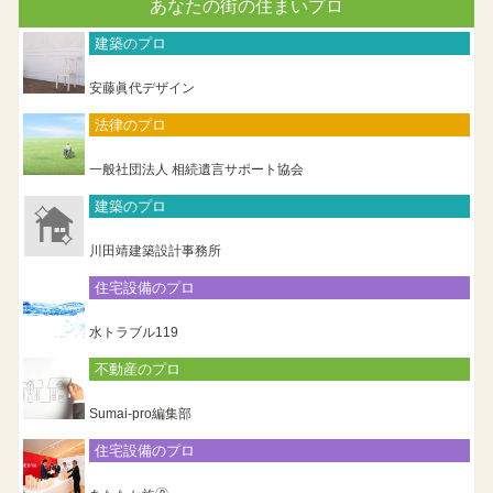
あなたの街の住まいプロ
建築のプロ
安藤眞代デザイン
法律のプロ
一般社団法人 相続遺言サポート協会
建築のプロ
川田靖建築設計事務所
住宅設備のプロ
水トラブル119
不動産のプロ
Sumai-pro編集部
住宅設備のプロ