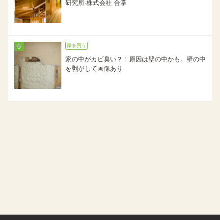
研究所-株式会社 合掌
家を買う
家の中がカビ臭い？！原因は壁の中かも。壁の中
を剥がして画像あり