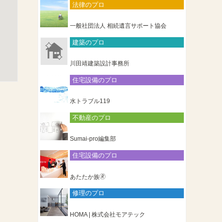
法律のプロ
一般社団法人 相続遺言サポート協会
建築のプロ
川田靖建築設計事務所
住宅設備のプロ
水トラブル119
不動産のプロ
Sumai-pro編集部
住宅設備のプロ
あたたか族🄬
修理のプロ
HOMA | 株式会社モアテック