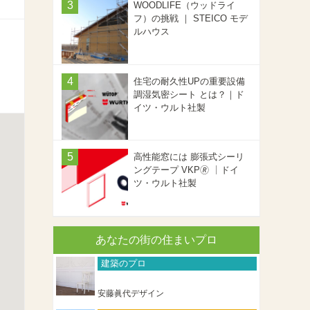
WOODLIFE（ウッドライ
フ）の挑戦 ｜ STEICO モデ
ルハウス
住宅の耐久性UPの重要設備
調湿気密シート とは？｜ド
イツ・ウルト社製
高性能窓には 膨張式シーリ
ングテープ VKP🄬 ｜ドイ
ツ・ウルト社製
あなたの街の住まいプロ
建築のプロ
安藤眞代デザイン