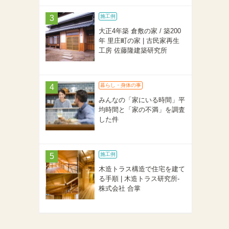
施工例
大正4年築 倉敷の家 / 築200
年 里庄町の家 | 古民家再生
工房 佐藤隆建築研究所
暮らし・身体の事
みんなの「家にいる時間」平
均時間と「家の不満」を調査
した件
施工例
木造トラス構造で住宅を建て
る手順 | 木造トラス研究所-
株式会社 合掌