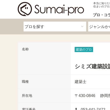
本当に知りた
住まいのプロ
プロ・コ
名称
建築のプロ
シミズ建築設
職種
建築士
所在地
〒430-0846
静岡県
電話番号
053-441-7472