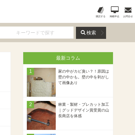
購読する
掲載申込
お問合せ
検索
最新コラム
家の中がカビ臭い？！原因は
壁の中かも。壁の中を剥がし
て画像あり
林業・製材・プレカット加工
｜グッドデザイン賞受賞の山
長商店を体感