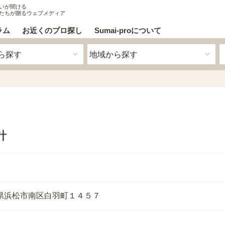
いが聞ける
たちが贈るウェブメディア
ラム
お近くのプロ探し
Sumai-proについて
計
浜松市南区白羽町１４５７