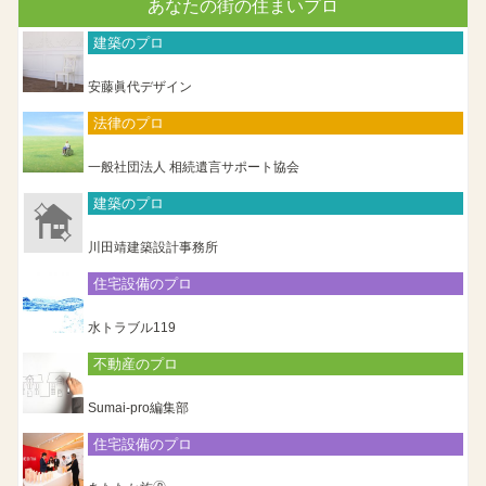
あなたの街の住まいプロ
建築のプロ
安藤眞代デザイン
法律のプロ
一般社団法人 相続遺言サポート協会
建築のプロ
川田靖建築設計事務所
住宅設備のプロ
水トラブル119
不動産のプロ
Sumai-pro編集部
住宅設備のプロ