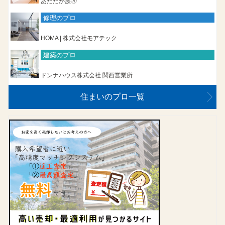
あたたか族🄬
修理のプロ
HOMA | 株式会社モアテック
建築のプロ
ドンナハウス株式会社 関西営業所
住まいのプロ一覧