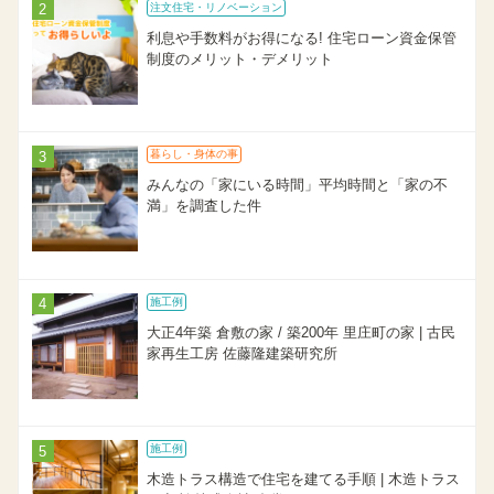
注文住宅・リノベーション
利息や手数料がお得になる! 住宅ローン資金保管
制度のメリット・デメリット
暮らし・身体の事
みんなの「家にいる時間」平均時間と「家の不
満」を調査した件
施工例
大正4年築 倉敷の家 / 築200年 里庄町の家 | 古民
家再生工房 佐藤隆建築研究所
施工例
木造トラス構造で住宅を建てる手順 | 木造トラス