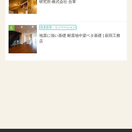
研究所-株式会社 合掌
注文住宅・リノベーション
地震に強い基礎 耐震地中梁ベタ基礎 | 萩田工務
店