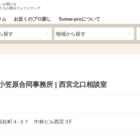
いが聞ける
たちが贈るウェブメディア
ラム
お近くのプロ探し
Sumai-proについて
小笠原合同事務所 | 西宮北口相談室
高松町４-３７ 中林ビル西宮３F