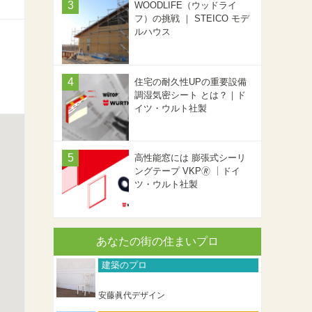
WOODLIFE（ウッドライ
フ）の挑戦 ｜ STEICO モデ
ルハウス
住宅の耐久性UPの重要設備
調湿気密シート とは？｜ド
イツ・ウルト社製
高性能窓には 膨張式シーリ
ングテープ VKP🄬 ｜ドイ
ツ・ウルト社製
あなたの街の住まいプロ
建築のプロ
安藤眞代デザイン