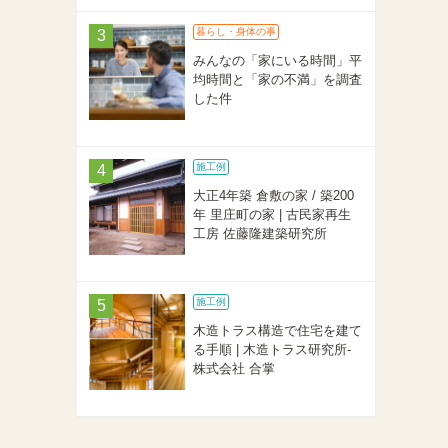
暮らし・身体の事
みんなの「家にいる時間」平
均時間と「家の不満」を調査
した件
施工例
大正4年築 倉敷の家 / 築200
年 里庄町の家 | 古民家再生
工房 佐藤隆建築研究所
施工例
木造トラス構造で住宅を建て
る手順 | 木造トラス研究所-
株式会社 合掌