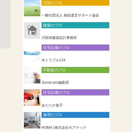
法律のプロ
一般社団法人 相続遺言サポート協会
建築のプロ
川田靖建築設計事務所
住宅設備のプロ
水トラブル119
不動産のプロ
Sumai-pro編集部
住宅設備のプロ
あたたか族🄬
修理のプロ
HOMA | 株式会社モアテック