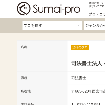
本当に知りた
住まいのプロ
プロ・コ
名称
法律のプロ
司法書士法人 
職種
司法書士
所在地
〒663-8204
西宮市
電話番号
0120-110-991