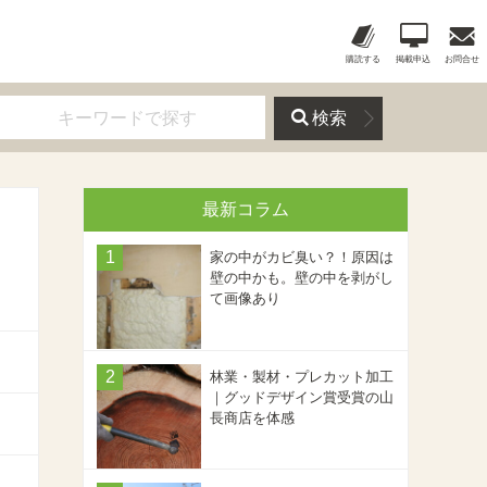
購読する
掲載申込
お問合せ
検索
最新コラム
家の中がカビ臭い？！原因は
壁の中かも。壁の中を剥がし
て画像あり
林業・製材・プレカット加工
｜グッドデザイン賞受賞の山
長商店を体感