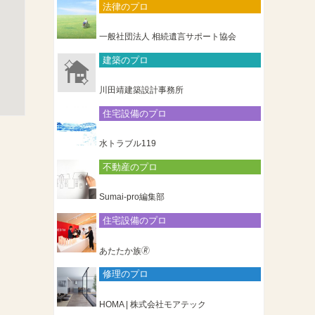
法律のプロ
一般社団法人 相続遺言サポート協会
建築のプロ
川田靖建築設計事務所
住宅設備のプロ
水トラブル119
不動産のプロ
Sumai-pro編集部
住宅設備のプロ
あたたか族🄬
修理のプロ
HOMA | 株式会社モアテック