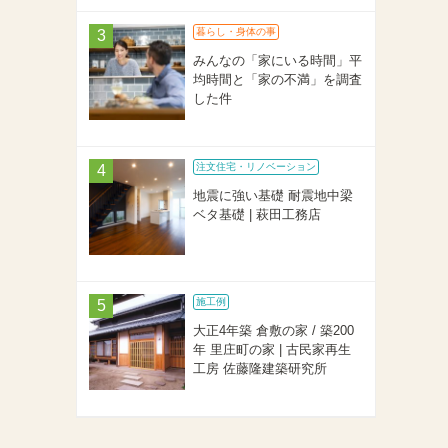
暮らし・身体の事
みんなの「家にいる時間」平
均時間と「家の不満」を調査
した件
注文住宅・リノベーション
地震に強い基礎 耐震地中梁
ベタ基礎 | 萩田工務店
施工例
大正4年築 倉敷の家 / 築200
年 里庄町の家 | 古民家再生
工房 佐藤隆建築研究所