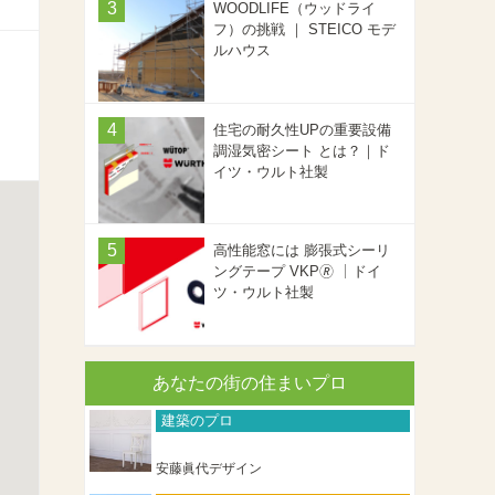
WOODLIFE（ウッドライ
フ）の挑戦 ｜ STEICO モデ
ルハウス
住宅の耐久性UPの重要設備
調湿気密シート とは？｜ド
イツ・ウルト社製
高性能窓には 膨張式シーリ
ングテープ VKP🄬 ｜ドイ
ツ・ウルト社製
あなたの街の住まいプロ
建築のプロ
安藤眞代デザイン