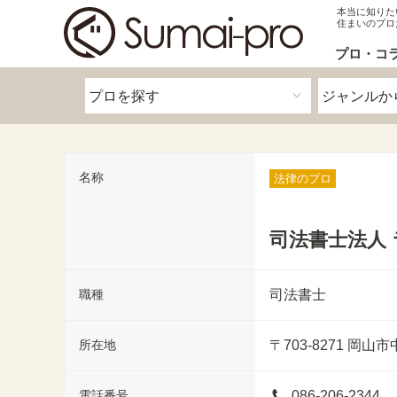
本当に知りた
住まいのプロ
プロ・コ
名称
法律のプロ
司法書士法人
職種
司法書士
所在地
〒703-8271
岡山市
電話番号
086-206-2344