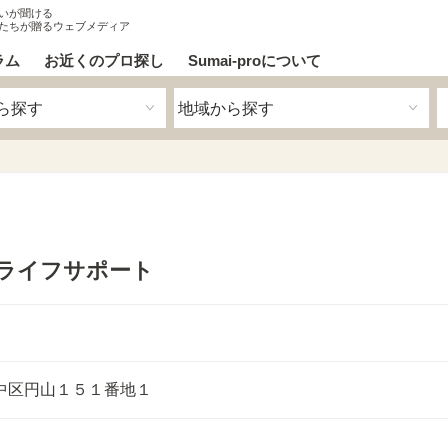
いが聞ける
たちが贈るウェブメディア
ラム
お近くのプロ探し
Sumai-proについて
 ライフサポート
中区円山１５１番地１