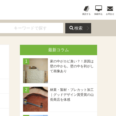
購読する
掲載申込
お問合せ
検索
最新コラム
家の中がカビ臭い？！原因は
壁の中かも。壁の中を剥がし
て画像あり
林業・製材・プレカット加工
｜グッドデザイン賞受賞の山
長商店を体感