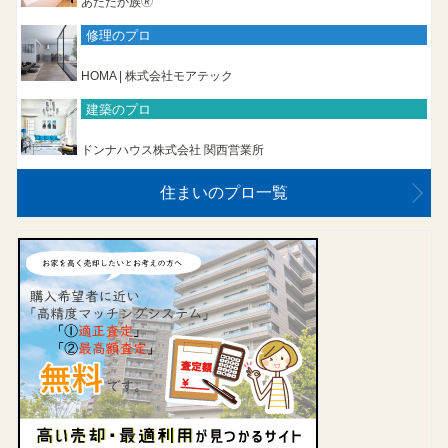
あたたか族🄬
修理のプロ
HOMA | 株式会社モアテック
建築のプロ
ドンナハウス株式会社 関西営業所
住まいのプロ一覧