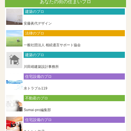
あなたの街の住まいプロ
建築のプロ
安藤眞代デザイン
法律のプロ
一般社団法人 相続遺言サポート協会
建築のプロ
川田靖建築設計事務所
住宅設備のプロ
水トラブル119
不動産のプロ
Sumai-pro編集部
住宅設備のプロ