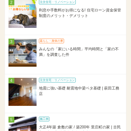
注文住宅・リノベーション
利息や手数料がお得になる! 住宅ローン資金保管
制度のメリット・デメリット
暮らし・身体の事
みんなの「家にいる時間」平均時間と「家の不
満」を調査した件
注文住宅・リノベーション
地震に強い基礎 耐震地中梁ベタ基礎 | 萩田工務
店
施工例
大正4年築 倉敷の家 / 築200年 里庄町の家 | 古民