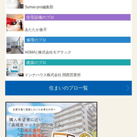
Sumai-pro編集部
住宅設備のプロ
あたたか族🄬
修理のプロ
HOMA | 株式会社モアテック
建築のプロ
ドンナハウス株式会社 関西営業所
住まいのプロ一覧