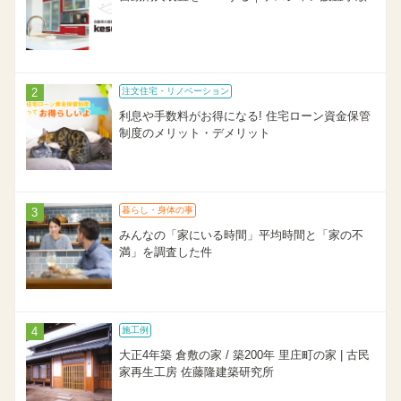
注文住宅・リノベーション
利息や手数料がお得になる! 住宅ローン資金保管
制度のメリット・デメリット
暮らし・身体の事
みんなの「家にいる時間」平均時間と「家の不
満」を調査した件
施工例
大正4年築 倉敷の家 / 築200年 里庄町の家 | 古民
家再生工房 佐藤隆建築研究所