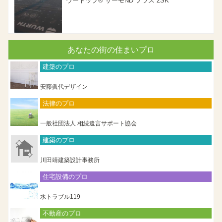
ウートップ® サーモND プラス 2SK
あなたの街の住まいプロ
建築のプロ
安藤眞代デザイン
法律のプロ
一般社団法人 相続遺言サポート協会
建築のプロ
川田靖建築設計事務所
住宅設備のプロ
水トラブル119
不動産のプロ