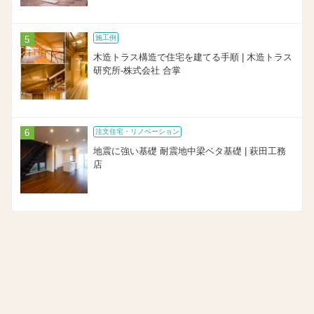
施工例
木造トラス構造で住宅を建てる手順 | 木造トラス
研究所-株式会社 合掌
注文住宅・リノベーション
地震に強い基礎 耐震地中梁ベタ基礎 | 萩田工務
店