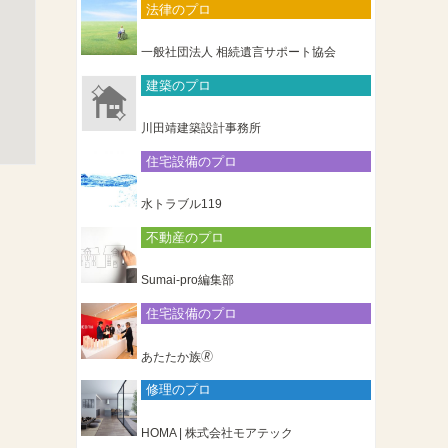
法律のプロ
一般社団法人 相続遺言サポート協会
建築のプロ
川田靖建築設計事務所
住宅設備のプロ
水トラブル119
不動産のプロ
Sumai-pro編集部
住宅設備のプロ
あたたか族🄬
修理のプロ
HOMA | 株式会社モアテック