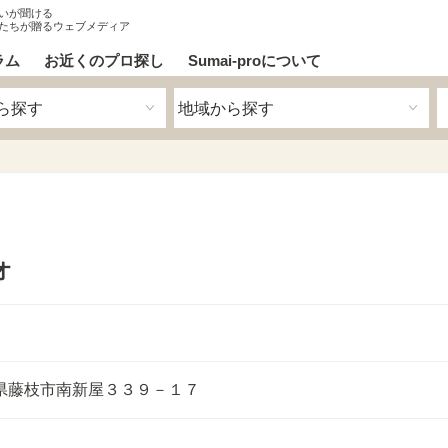
いが聞ける
たちが贈るウェブメディア
ラム
お近くのプロ探し
Sumai-proについて
オ
藤枝市南新屋３３９－１７