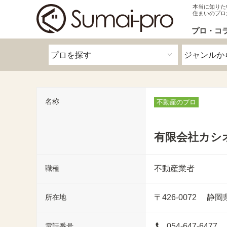
本当に知りた
住まいのプロ
プロ・コ
名称
不動産のプロ
有限会社カシ
職種
不動産業者
所在地
〒426-0072
静岡県
電話番号
054-647-6477