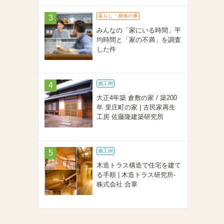
暮らし・身体の事
みんなの「家にいる時間」平
均時間と「家の不満」を調査
した件
施工例
大正4年築 倉敷の家 / 築200
年 里庄町の家 | 古民家再生
工房 佐藤隆建築研究所
施工例
木造トラス構造で住宅を建て
る手順 | 木造トラス研究所-
株式会社 合掌