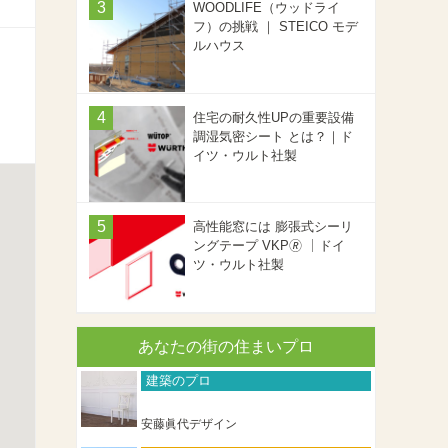
WOODLIFE（ウッドライ
フ）の挑戦 ｜ STEICO モデ
ルハウス
住宅の耐久性UPの重要設備
調湿気密シート とは？｜ド
イツ・ウルト社製
高性能窓には 膨張式シーリ
ングテープ VKP🄬 ｜ドイ
ツ・ウルト社製
あなたの街の住まいプロ
建築のプロ
安藤眞代デザイン