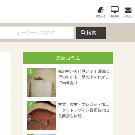
購読する
掲載申込
お問合せ
検索
最新コラム
家の中がカビ臭い？！原因は
壁の中かも。壁の中を剥がし
て画像あり
林業・製材・プレカット加工
｜グッドデザイン賞受賞の山
長商店を体感