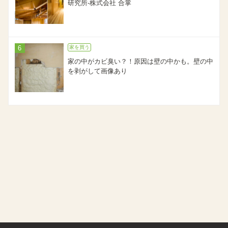
研究所-株式会社 合掌
家を買う
家の中がカビ臭い？！原因は壁の中かも。壁の中
を剥がして画像あり