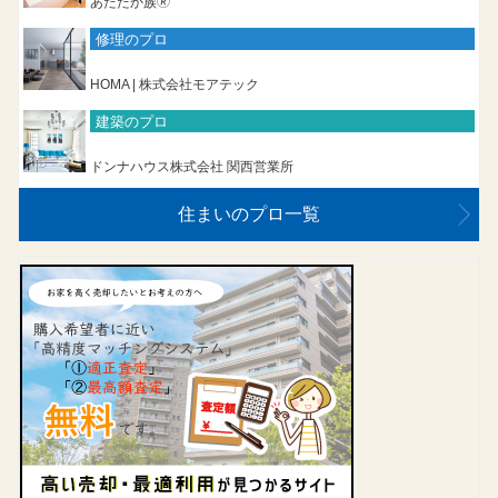
あたたか族🄬
修理のプロ
HOMA | 株式会社モアテック
建築のプロ
ドンナハウス株式会社 関西営業所
住まいのプロ一覧