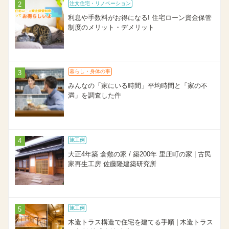
注文住宅・リノベーション
利息や手数料がお得になる! 住宅ローン資金保管
制度のメリット・デメリット
暮らし・身体の事
みんなの「家にいる時間」平均時間と「家の不
満」を調査した件
施工例
大正4年築 倉敷の家 / 築200年 里庄町の家 | 古民
家再生工房 佐藤隆建築研究所
施工例
木造トラス構造で住宅を建てる手順 | 木造トラス