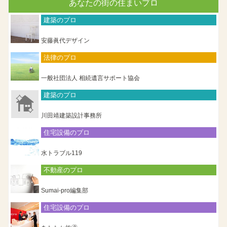
あなたの街の住まいプロ
建築のプロ
安藤眞代デザイン
法律のプロ
一般社団法人 相続遺言サポート協会
建築のプロ
川田靖建築設計事務所
住宅設備のプロ
水トラブル119
不動産のプロ
Sumai-pro編集部
住宅設備のプロ