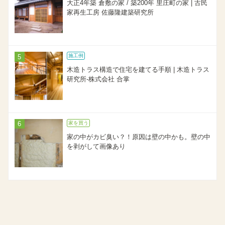
大正4年築 倉敷の家 / 築200年 里庄町の家 | 古民
家再生工房 佐藤隆建築研究所
施工例
木造トラス構造で住宅を建てる手順 | 木造トラス
研究所-株式会社 合掌
家を買う
家の中がカビ臭い？！原因は壁の中かも。壁の中
を剥がして画像あり