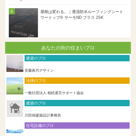
屋根は変わる。｜透湿防水ルーフィングシート
ウートップ® サーモND プラス 2SK
あなたの街の住まいプロ
建築のプロ
安藤眞代デザイン
法律のプロ
一般社団法人 相続遺言サポート協会
建築のプロ
川田靖建築設計事務所
住宅設備のプロ