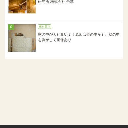
研究所-株式会社 合掌
家を買う
家の中がカビ臭い？！原因は壁の中かも。壁の中
を剥がして画像あり