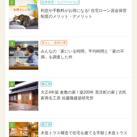
注文住宅・リノベーション
利息や手数料がお得になる! 住宅ローン資金保管
制度のメリット・デメリット
暮らし・身体の事
みんなの「家にいる時間」平均時間と「家の不
満」を調査した件
施工例
大正4年築 倉敷の家 / 築200年 里庄町の家 | 古民
家再生工房 佐藤隆建築研究所
施工例
木造トラス構造で住宅を建てる手順 | 木造トラス