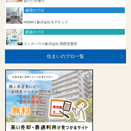
あたたか族🄬
修理のプロ
HOMA | 株式会社モアテック
建築のプロ
ドンナハウス株式会社 関西営業所
住まいのプロ一覧