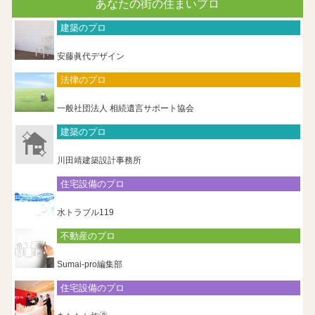
あなたの街の住まいプロ
建築のプロ
安藤眞代デザイン
法律のプロ
一般社団法人 相続遺言サポート協会
建築のプロ
川田靖建築設計事務所
住宅設備のプロ
水トラブル119
不動産のプロ
Sumai-pro編集部
住宅設備のプロ